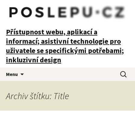
POSLEPU
Přístupnost webu, aplikací a
informací; asistivní technologie pro
uživatele se specifickými potřebami;
inkluzivní design
Přejít
Vyhledá
Menu
k
obsahu
webu
Archiv štítku: Title