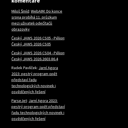
komentáře
Miloš Šmíd
:
WebAIM: Do konce
srpna probíhá 11. průzkum
mezi uživateli odečítačů
obrazovky
Český JAWS 2026 CS05 - Pélion
:
Český JAWS 2026 CS05
Český JAWS 2026 CS04 - Pélion
:
Český JAWS 2026.2603.86.4
Radek Pavlíček
:
Jarní Agora
2023: pestrý program opět
představí řadu
technologických novinek i
osvědčených řešení
ParseJet
:
Jarní Agora 2023:
pestrý program opět představí
řadu technologických novinek i
osvědčených řešení