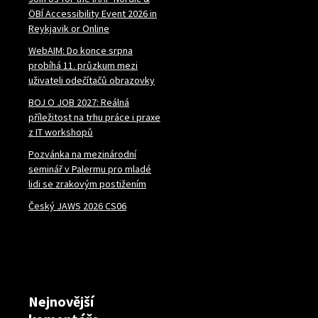
ÖBÍ Accessibility Event 2026 in
Reykjavik or Online
WebAIM: Do konce srpna
probíhá 11. průzkum mezi
uživateli odečítačů obrazovky
BOJ O JOB 2027: Reálná
příležitost na trhu práce i praxe
z IT workshopů
Pozvánka na mezinárodní
seminář v Palermu pro mladé
lidi se zrakovým postižením
Český JAWS 2026 CS06
Nejnovější