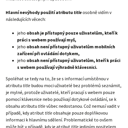
Hlavní nevýhody použití atributu
title
osobně vidím v
následujících věcech:
jeho
obsah je přístupný pouze uživatelům, kteří k
práci s webem používají myš,
jeho
obsah není přístupný uživatelům mobilních
zařízení při ovládání dotykem,
jeho
obsah není přístupný uživatelům, kteří k práci
s webem používají výhradně klávesnici.
Spoléhat se tedy na to, že se s informací umístěnou v
atributu
title
budou moci uživatelé bez problémů seznámit,
je mylné, protože uživatelé, kteří pracují s webem pouze
pomocí klávesnice nebo používají dotykové ovládání, se k
obsahu atributu
title
vůbec nedostanou. Což nemusí vadit v
případě, kdy atribut
title
obsahuje pouze doplňkovou
informaci k hlavnímu sdělení. Problematické to ovšem
může být v případě, kdy je atribut
title
jediným nositelem