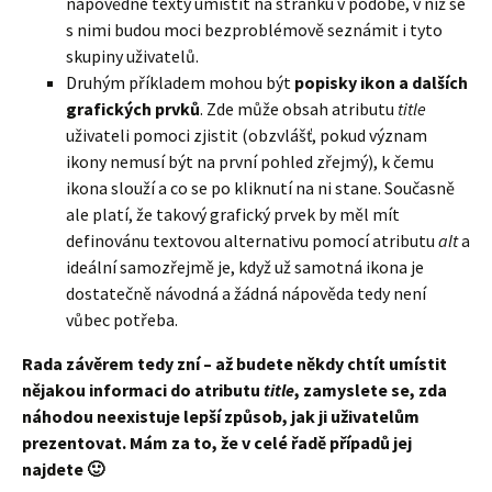
nápovědné texty umístit na stránku v podobě, v níž se
s nimi budou moci bezproblémově seznámit i tyto
skupiny uživatelů.
Druhým příkladem mohou být
popisky ikon a dalších
grafických prvků
. Zde může obsah atributu
title
uživateli pomoci zjistit (obzvlášť, pokud význam
ikony nemusí být na první pohled zřejmý), k čemu
ikona slouží a co se po kliknutí na ni stane. Současně
ale platí, že takový grafický prvek by měl mít
definovánu textovou alternativu pomocí atributu
alt
a
ideální samozřejmě je, když už samotná ikona je
dostatečně návodná a žádná nápověda tedy není
vůbec potřeba.
Rada závěrem tedy zní – až budete někdy chtít umístit
nějakou informaci do atributu
title
, zamyslete se, zda
náhodou neexistuje lepší způsob, jak ji uživatelům
prezentovat. Mám za to, že v celé řadě případů jej
najdete 🙂