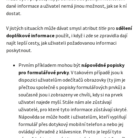
dané informace a uživatel nemá jinou možnost, jak se k ní
dostat.
V jistých situacích může dávat smysl atribut
title
pro
sdělení
doplňkové informace
použít, i když i zde se zpravidla dají
najít lepší cesty, jak uživateli požadovanou informaci
poskytnout.
Prvním příkladem mohou být
nápovědné popisky
pro formulářové prvky
. V takovém případě jsou k
dispozici uživatelům odečítačů obrazovky (ty jim je
přečtou společně s popisky formulářových prvků) a
současně jsou i zobrazeny ve chvíli, kdy si na prvek
uživatel najede myší. Stále nám ale zůstávají
uživatelé, pro které tyto informace zůstávají skryté.
Nápověda se může hodit i uživatelům, kteří vyplňují
formulář přes dotykový mobilní telefon a nebo jej
ovládají výhradně z klávesnice. Proto je lepší tyto