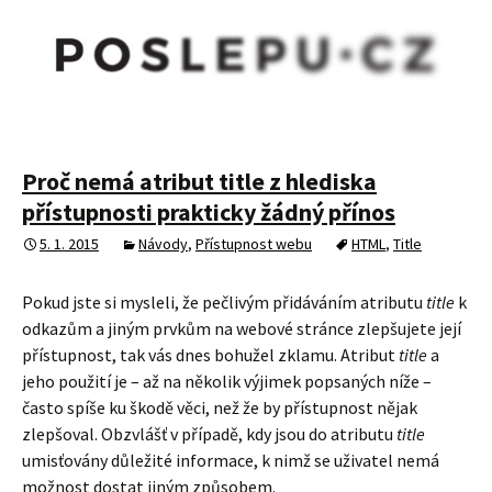
Proč nemá atribut title z hlediska
přístupnosti prakticky žádný přínos
5. 1. 2015
Návody
,
Přístupnost webu
HTML
,
Title
Pokud jste si mysleli, že pečlivým přidáváním atributu
title
k
odkazům a jiným prvkům na webové stránce zlepšujete její
přístupnost, tak vás dnes bohužel zklamu. Atribut
title
a
jeho použití je – až na několik výjimek popsaných níže –
často spíše ku škodě věci, než že by přístupnost nějak
zlepšoval. Obzvlášť v případě, kdy jsou do atributu
title
umisťovány důležité informace, k nimž se uživatel nemá
možnost dostat jiným způsobem.