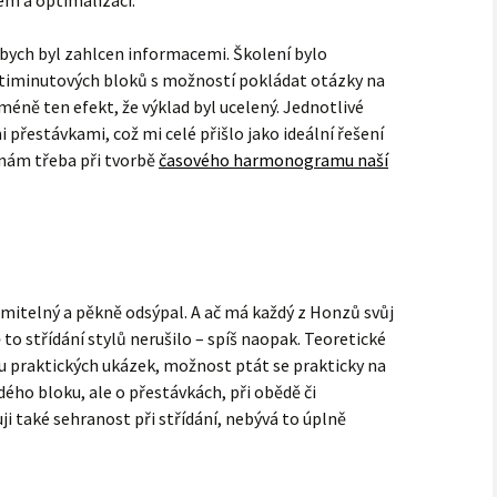
em a optimalizací.
 bych byl zahlcen informacemi. Školení bylo
átiminutových bloků s možností pokládat otázky na
méně ten efekt, že výklad byl ucelený. Jednotlivé
 přestávkami, což mi celé přišlo jako ideální řešení
nám třeba při tvorbě
časového harmonogramu naší
umitelný a pěkně odsýpal. A ač má každý z Honzů svůj
to střídání stylů nerušilo – spíš naopak. Teoretické
u praktických ukázek, možnost ptát se prakticky na
dého bloku, ale o přestávkách, při obědě či
i také sehranost při střídání, nebývá to úplně