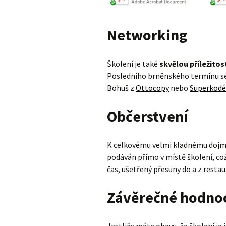
Networking
Školení je také
skvělou příležitos
Posledního brněnského termínu se
Bohuš z
Ottocopy
nebo
Superkodé
Občerstvení
K celkovému velmi kladnému dojmu 
podáván přímo v místě školení, což
čas, ušetřený přesuny do a z resta
Závěrečné hodno