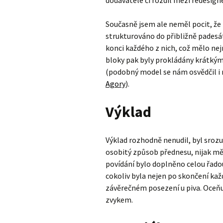
dodavatele či rozdíl mezi redesign
Současně jsem ale neměl pocit, že
strukturováno do přibližně pades
konci každého z nich, což mělo nej
bloky pak byly prokládány krátkými
(podobný model se nám osvědčil i 
Agory
).
Výklad
Výklad rozhodně nenudil, byl sroz
osobitý způsob přednesu, nijak mě 
povídání bylo doplněno celou řado
cokoliv byla nejen po skončení kaž
závěrečném posezení u piva. Oceňuj
zvykem.