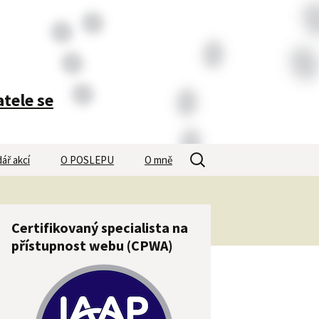
atele se
Vyhledávání
ář akcí
O POSLEPU
O mně
Certifikovaný specialista na
přístupnost webu (CPWA)