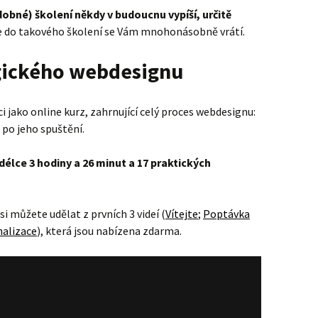
obné) školení někdy v budoucnu vypíší, určitě
e do takového školení se Vám mnohonásobně vrátí.
gického webdesignu
i jako online kurz, zahrnující celý proces webdesignu:
 po jeho spuštění.
délce 3 hodiny a 26 minut a 17 praktických
i můžete udělat z prvních 3 videí (
Vítejte
;
Poptávka
malizace
), která jsou nabízena zdarma.