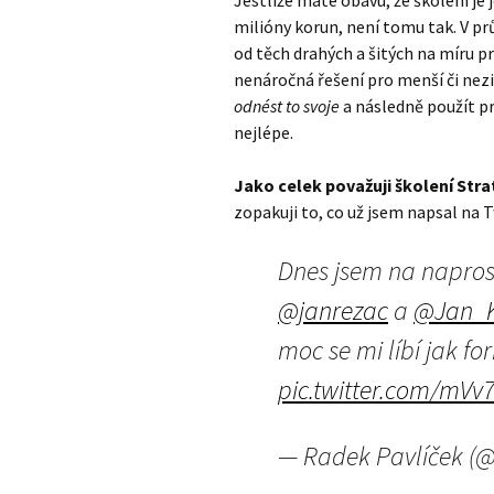
Jestliže máte obavu, že školení je j
milióny korun, není tomu tak. V p
od těch drahých a šitých na míru pr
nenáročná řešení pro menší či nezi
odnést to svoje
a následně použít pr
nejlépe.
Jako celek považuji školení Str
zopakuji to, co už jsem napsal na T
Dnes jsem na napro
@janrezac
a
@Jan_K
moc se mi líbí jak fo
pic.twitter.com/mVv
— Radek Pavlíček (@