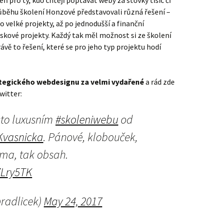
en pro ty, kdo chtějí poptávat weby za stovky tisíc či
růběhu školení Honzové představovali různá řešení –
o velké projekty, až po jednodušší a finanční
skové projekty. Každý tak měl možnost si ze školení
ávě to řešení, které se pro jeho typ projektu hodí
ategického webdesignu za velmi vydařené
a rád zde
witter:
sto luxusním
#skoleniwebu
od
vasnicka
. Pánové, klobouček,
rma, tak obsah.
7Lry5TK
radlicek)
May 24, 2017