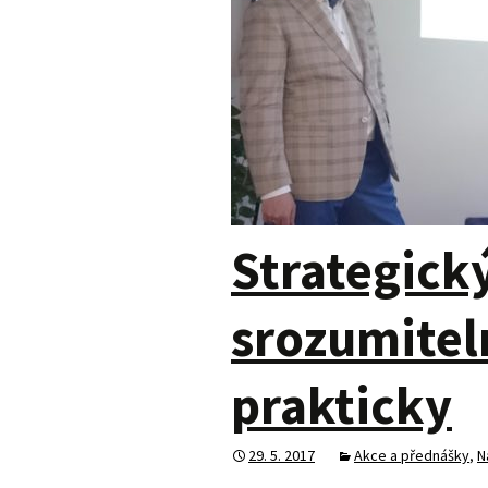
Strategick
srozumitel
prakticky
29. 5. 2017
Akce a přednášky
,
N