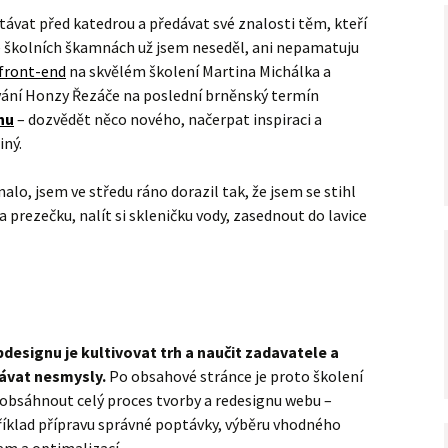
távat před katedrou a předávat své znalosti těm, kteří
e školních škamnách už jsem neseděl, ani nepamatuju
 front-end
na skvělém školení Martina Michálka a
zvání Honzy Řezáče na poslední brněnský termín
nu
– dozvědět něco nového, načerpat inspiraci a
iný.
nalo, jsem ve středu ráno dorazil tak, že jsem se stihl
 prezečku, nalít si skleničku vody, zasednout do lavice
esignu je kultivovat trh a naučit zadavatele a
ávat nesmysly.
Po obsahové stránce je proto školení
íl obsáhnout celý proces tvorby a redesignu webu –
íklad přípravu správné poptávky, výběru vhodného