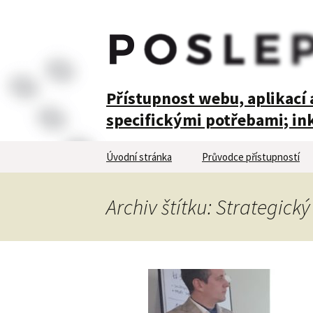
POSLEPU
Přístupnost webu, aplikací a
specifickými potřebami; ink
Přejít
Úvodní stránka
Průvodce přístupností
k
obsahu
webu
Archiv štítku: Strategic