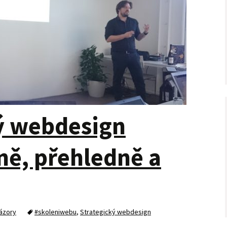
ý webdesign
ně, přehledně a
ázory
#skoleniwebu
,
Strategický webdesign