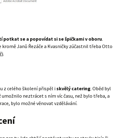
tí potkat se a popovídat si se špičkami v oboru
.
 kromě Janů Řezáče a Kvasničky zúčastnil třeba Otto
ři
.
z celého školení přispěl i
skvělý catering
. Oběd byl
 umožnilo neztrácet s ním víc času, než bylo třeba, a
urace, bylo možné věnovat vzdělávání.
cení