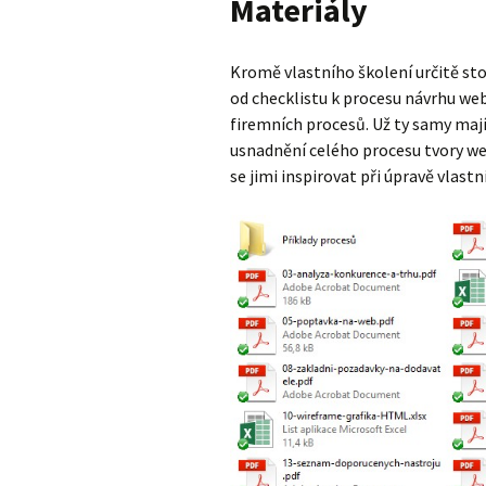
Materiály
Kromě vlastního školení určitě st
od checklistu k procesu návrhu we
firemních procesů. Už ty samy mají
usnadnění celého procesu tvory web
se jimi inspirovat při úpravě vlastní