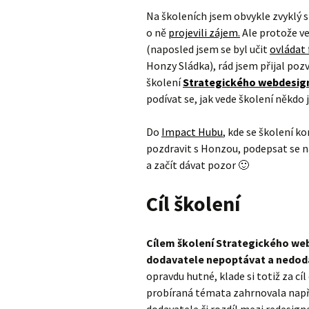
Na školeních jsem obvykle zvyklý s
o ně
projevili zájem.
Ale protože v
(naposled jsem se byl učit
ovládat
Honzy Sládka), rád jsem přijal po
školení
Strategického webdesig
podívat se, jak vede školení někdo j
Do
Impact Hubu
, kde se školení ko
pozdravit s Honzou, podepsat se na
a začít dávat pozor 🙂
Cíl školení
Cílem školení Strategického webd
dodavatele nepoptávat a nedod
opravdu hutné, klade si totiž za c
probíraná témata zahrnovala např