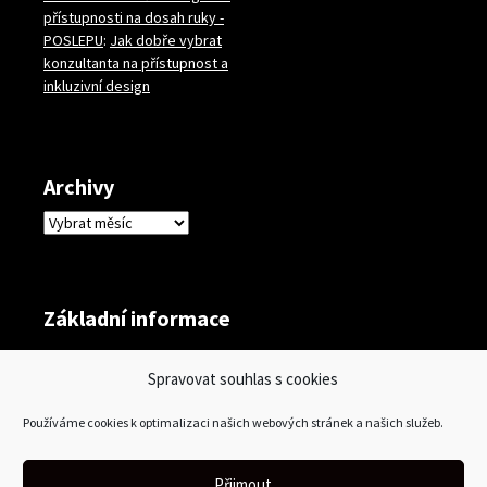
přístupnosti na dosah ruky -
POSLEPU
:
Jak dobře vybrat
konzultanta na přístupnost a
inkluzivní design
Archivy
Archivy
Základní informace
Přihlásit se
Spravovat souhlas s cookies
Zdroj kanálů (příspěvky)
Používáme cookies k optimalizaci našich webových stránek a našich služeb.
Kanál komentářů
Česká lokalizace
Přijmout