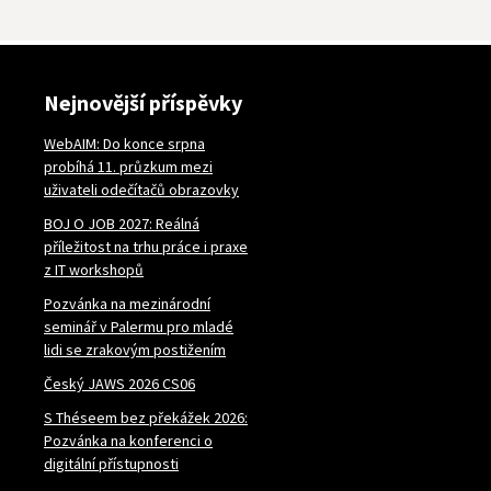
Nejnovější příspěvky
WebAIM: Do konce srpna
probíhá 11. průzkum mezi
uživateli odečítačů obrazovky
BOJ O JOB 2027: Reálná
příležitost na trhu práce i praxe
z IT workshopů
Pozvánka na mezinárodní
seminář v Palermu pro mladé
lidi se zrakovým postižením
Český JAWS 2026 CS06
S Théseem bez překážek 2026:
Pozvánka na konferenci o
digitální přístupnosti