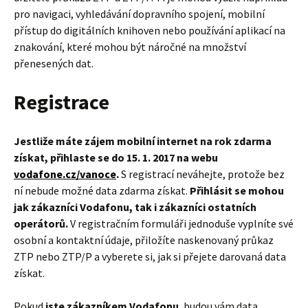
pro navigaci, vyhledávání dopravního spojení, mobilní
přístup do digitálních knihoven nebo používání aplikací na
znakování, které mohou být náročné na množství
přenesených dat.
Registrace
Jestliže máte zájem mobilní internet na rok zdarma
získat, přihlaste se do 15. 1. 2017 na webu
vodafone.cz/vanoce
.
S registrací neváhejte, protože bez
ní nebude možné data zdarma získat.
Přihlásit se mohou
jak zákazníci Vodafonu, tak i zákazníci ostatních
operátorů.
V registračním formuláři jednoduše vyplníte své
osobní a kontaktní údaje, přiložíte naskenovaný průkaz
ZTP nebo ZTP/P a vyberete si, jak si přejete darovaná data
získat.
Pokud
jste zákazníkem Vodafonu
, budou vám data