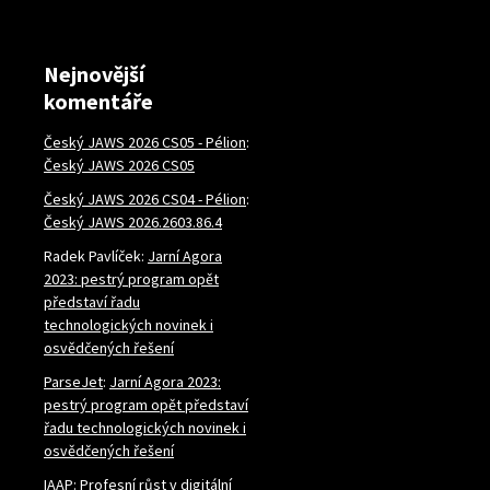
Nejnovější
komentáře
Český JAWS 2026 CS05 - Pélion
:
Český JAWS 2026 CS05
Český JAWS 2026 CS04 - Pélion
:
Český JAWS 2026.2603.86.4
Radek Pavlíček
:
Jarní Agora
2023: pestrý program opět
představí řadu
technologických novinek i
osvědčených řešení
ParseJet
:
Jarní Agora 2023:
pestrý program opět představí
řadu technologických novinek i
osvědčených řešení
IAAP: Profesní růst v digitální