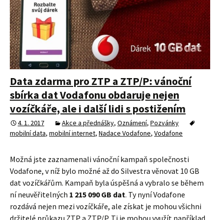
Data zdarma pro ZTP a ZTP/P: vánoční
sbírka dat Vodafonu obdaruje nejen
vozíčkáře, ale i další lidi s postižením
4. 1. 2017
Akce a přednášky
,
Oznámení
,
Pozvánky
mobilní data
,
mobilní internet
,
Nadace Vodafone
,
Vodafone
Možná jste zaznamenali vánoční kampaň společnosti
Vodafone, v níž bylo možné až do Silvestra věnovat 10 GB
dat vozíčkářům. Kampaň byla úspěšná a vybralo se během
ní neuvěřitelných
1 215 090 GB dat
. Ty nyní Vodafone
rozdává nejen mezi vozíčkáře, ale získat je mohou všichni
držitelé průkazu ZTP a ZTP/P. Ti je mohou využít například