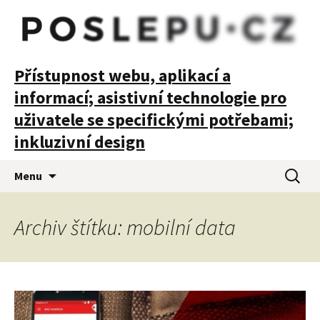
POSLEPU
Přístupnost webu, aplikací a
informací; asistivní technologie pro
uživatele se specifickými potřebami;
inkluzivní design
Přejít
Vyhledá
Menu
k
obsahu
webu
Archiv štítku: mobilní data