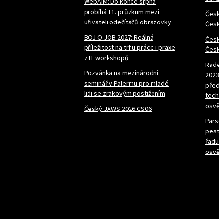
WebAIM: Do konce srpna
probíhá 11. průzkum mezi
Česk
uživateli odečítačů obrazovky
Česk
BOJ O JOB 2027: Reálná
Česk
příležitost na trhu práce i praxe
Česk
z IT workshopů
Rade
Pozvánka na mezinárodní
2023
seminář v Palermu pro mladé
před
lidi se zrakovým postižením
tech
osvě
Český JAWS 2026 CS06
Pars
pest
řadu
osvě