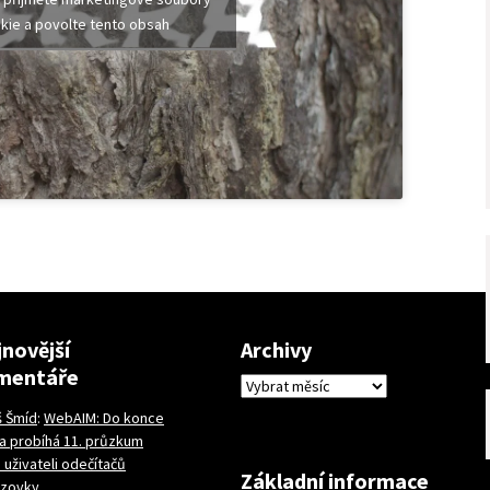
kie a povolte tento obsah
novější
Archivy
mentáře
Archivy
š Šmíd
:
WebAIM: Do konce
a probíhá 11. průzkum
 uživateli odečítačů
Základní informace
azovky