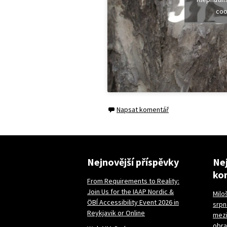
coo
Napsat komentář
Nejnovější příspěvky
Nej
ko
From Requirements to Reality:
Join Us for the IAAP Nordic &
Milo
ÖBÍ Accessibility Event 2026 in
srpn
Reykjavik or Online
mezi
obr