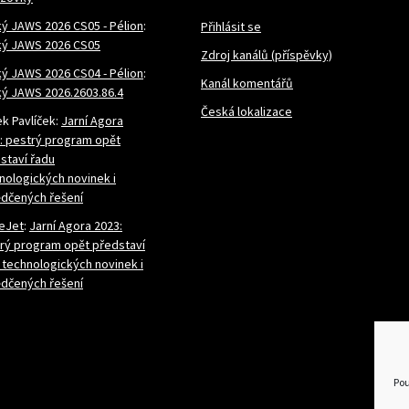
ý JAWS 2026 CS05 - Pélion
:
Přihlásit se
ý JAWS 2026 CS05
Zdroj kanálů (příspěvky)
ý JAWS 2026 CS04 - Pélion
:
Kanál komentářů
ý JAWS 2026.2603.86.4
Česká lokalizace
k Pavlíček
:
Jarní Agora
: pestrý program opět
staví řadu
nologických novinek i
dčených řešení
eJet
:
Jarní Agora 2023:
rý program opět představí
 technologických novinek i
dčených řešení
Pou