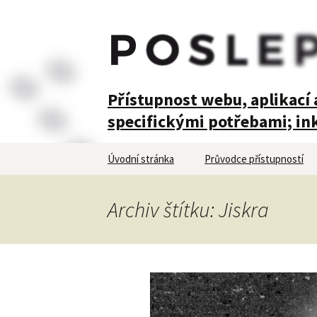
POSLEPU
Přístupnost webu, aplikací a
specifickými potřebami; ink
Přejít
Úvodní stránka
Průvodce přístupností
k
obsahu
webu
Archiv štítku: Jiskra