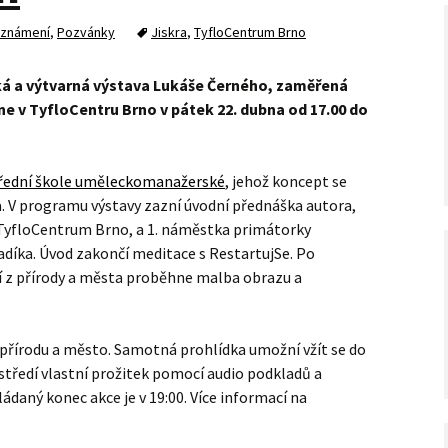
známení
,
Pozvánky
Jiskra
,
TyfloCentrum Brno
ická a výtvarná výstava Lukáše Černého, zaměřená
 v TyfloCentru Brno v pátek 22. dubna od 17.00 do
řední škole uměleckomanažerské
, jehož koncept se
a. V programu výstavy zazní úvodní přednáška autora,
 TyfloCentrum Brno, a 1. náměstka primátorky
díka. Úvod zakončí meditace s RestartujSe. Po
í z přírody a města proběhne malba obrazu a
 přírodu a město. Samotná prohlídka umožní vžít se do
středí vlastní prožitek pomocí audio podkladů a
aný konec akce je v 19:00. Více informací na