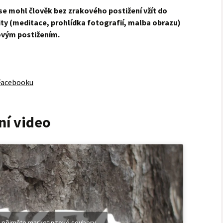
se mohl člověk bez zrakového postižení vžít do
ty (meditace, prohlídka fotografií, malba obrazu)
ovým postižením.
 Facebooku
ní video
 přijměte marketingové soubory