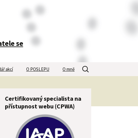
atele se
Vyhledávání
ář akcí
O POSLEPU
O mně
Certifikovaný specialista na
přístupnost webu (CPWA)