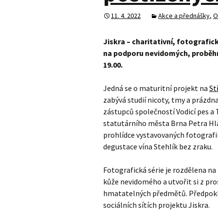
11. 4. 2022
Akce a přednášky
,
O
Jiskra – charitativní, fotograf
na podporu nevidomých, proběhne
19.00.
Jedná se o maturitní projekt na
St
zabývá studií nicoty, tmy a prázdn
zástupců společností Vodicí pes a
statutárního města Brna Petra Hla
prohlídce vystavovaných fotografi
degustace vína Stehlík bez zraku.
Fotografická série je rozdělena na
kůže nevidomého a utvořit si z pro
hmatatelných předmětů. Předpoklád
sociálních sítích projektu Jiskra.