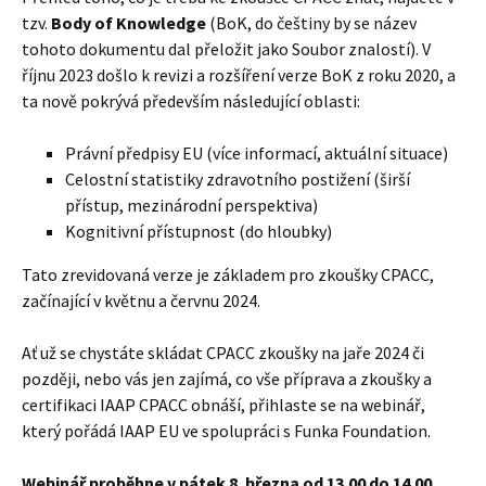
tzv.
Body of Knowledge
(BoK, do češtiny by se název
tohoto dokumentu dal přeložit jako Soubor znalostí). V
říjnu 2023 došlo k revizi a rozšíření verze BoK z roku 2020, a
ta nově pokrývá především následující oblasti:
Právní předpisy EU (více informací, aktuální situace)
Celostní statistiky zdravotního postižení (širší
přístup, mezinárodní perspektiva)
Kognitivní přístupnost (do hloubky)
Tato zrevidovaná verze je základem pro zkoušky CPACC,
začínající v květnu a červnu 2024.
Ať už se chystáte skládat CPACC zkoušky na jaře 2024 či
později, nebo vás jen zajímá, co vše příprava a zkoušky a
certifikaci IAAP CPACC obnáší, přihlaste se na webinář,
který pořádá IAAP EU ve spolupráci s Funka Foundation.
Webinář proběhne v pátek 8. března od 13.00 do 14.00.