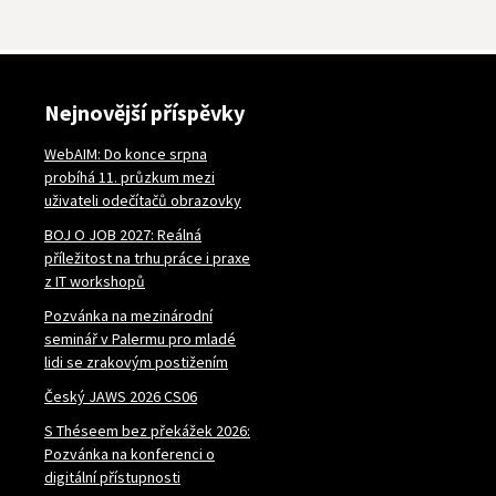
Nejnovější příspěvky
WebAIM: Do konce srpna
probíhá 11. průzkum mezi
uživateli odečítačů obrazovky
BOJ O JOB 2027: Reálná
příležitost na trhu práce i praxe
z IT workshopů
Pozvánka na mezinárodní
seminář v Palermu pro mladé
lidi se zrakovým postižením
Český JAWS 2026 CS06
S Théseem bez překážek 2026:
Pozvánka na konferenci o
digitální přístupnosti