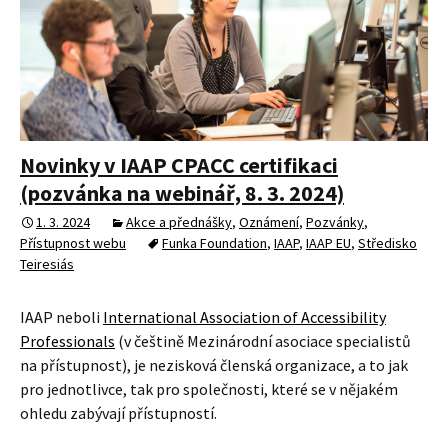
Novinky v IAAP CPACC certifikaci
(pozvánka na webinář, 8. 3. 2024)
1. 3. 2024
Akce a přednášky
,
Oznámení
,
Pozvánky
,
Přístupnost webu
Funka Foundation
,
IAAP
,
IAAP EU
,
Středisko
Teiresiás
IAAP neboli
International Association of Accessibility
Professionals
(v češtině Mezinárodní asociace specialistů
na přístupnost), je nezisková členská organizace, a to jak
pro jednotlivce, tak pro společnosti, které se v nějakém
ohledu zabývají přístupností.