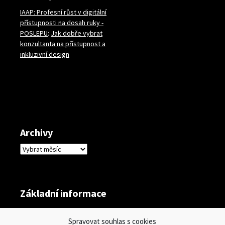
IAAP: Profesní růst v digitální
přístupnosti na dosah ruky -
POSLEPU
:
Jak dobře vybrat
konzultanta na přístupnost a
inkluzivní design
Archivy
Archivy
Základní informace
Přihlásit se
Spravovat souhlas s cookies