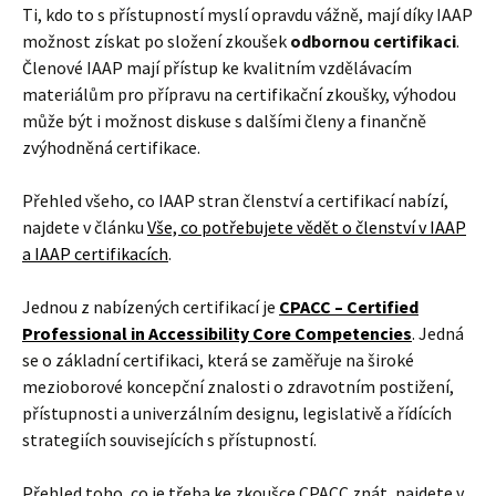
Ti, kdo to s přístupností myslí opravdu vážně, mají díky IAAP
možnost získat po složení zkoušek
odbornou certifikaci
.
Členové IAAP mají přístup ke kvalitním vzdělávacím
materiálům pro přípravu na certifikační zkoušky, výhodou
může být i možnost diskuse s dalšími členy a finančně
zvýhodněná certifikace.
Přehled všeho, co IAAP stran členství a certifikací nabízí,
najdete v článku
Vše, co potřebujete vědět o členství v IAAP
a IAAP certifikacích
.
Jednou z nabízených certifikací je
CPACC – Certified
Professional in Accessibility Core Competencies
. Jedná
se o základní certifikaci, která se zaměřuje na široké
mezioborové koncepční znalosti o zdravotním postižení,
přístupnosti a univerzálním designu, legislativě a řídících
strategiích souvisejících s přístupností.
Přehled toho, co je třeba ke zkoušce CPACC znát, najdete v