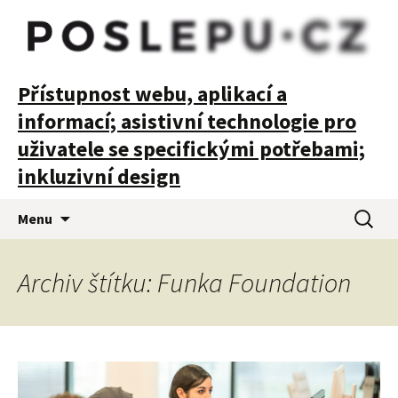
POSLEPU
Přístupnost webu, aplikací a
informací; asistivní technologie pro
uživatele se specifickými potřebami;
inkluzivní design
Přejít
Vyhledá
Menu
k
obsahu
webu
Archiv štítku: Funka Foundation