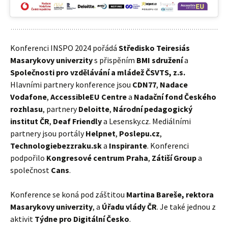
Konferenci INSPO 2024 pořádá
Středisko Teiresiás
Masarykovy univerzity
s přispěním
BMI sdružení
a
Společnosti pro vzdělávání a mládež ČSVTS, z.s.
Hlavními partnery konference jsou
CDN77
,
Nadace
Vodafone
,
AccessibleEU Centre
a
Nadační fond Českého
rozhlasu
, partnery
Deloitte
,
Národní pedagogický
institut ČR
,
Deaf Friendly
a Lesensky.cz. Mediálními
partnery jsou portály
Helpnet
,
Poslepu.cz
,
Technologiebezzraku.sk
a
Inspirante
. Konferenci
podpořilo
Kongresové centrum Praha
,
Zátiší Group
a
společnost
Cans
.
Konference se koná pod záštitou
Martina Bareše, rektora
Masarykovy univerzity
, a
Úřadu vlády ČR
. Je také jednou z
aktivit
Týdne pro Digitální Česko
.