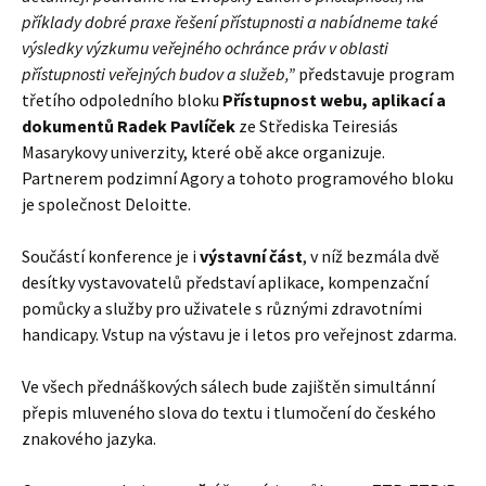
příklady dobré praxe řešení přístupnosti a nabídneme také
výsledky výzkumu veřejného ochránce práv v oblasti
přístupnosti veřejných budov a služeb,”
představuje program
třetího odpoledního bloku
Přístupnost webu, aplikací a
dokumentů
Radek Pavlíček
ze Střediska Teiresiás
Masarykovy univerzity, které obě akce organizuje.
Partnerem podzimní Agory a tohoto programového bloku
je společnost Deloitte.
Součástí konference je i
výstavní část
, v níž bezmála dvě
desítky vystavovatelů představí aplikace, kompenzační
pomůcky a služby pro uživatele s různými zdravotními
handicapy. Vstup na výstavu je i letos pro veřejnost zdarma.
Ve všech přednáškových sálech bude zajištěn simultánní
přepis mluveného slova do textu i tlumočení do českého
znakového jazyka.