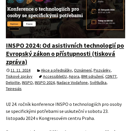
INSPO 2024: Od asistivních technologií po
Evropský zákon o přístupnosti (tisková
zpráva)
11. 11. 2024
Akce a přednášky
,
Oznámení
,
Pozvánky
,
Tiskové zprávy
AccessibleEU
,
Agora
,
BMI sdružení
,
CDN77
,
Deloitte
,
INSPO
,
INSPO 2024
,
Nadace Vodafone
,
Světluška
,
Teiresiás
Už 24. ročník konference INSPO o technologiích pro osoby
se specifickými potřebami se uskuteční v sobotu 23.
listopadu 2024 v Kongresovém centru Praha.