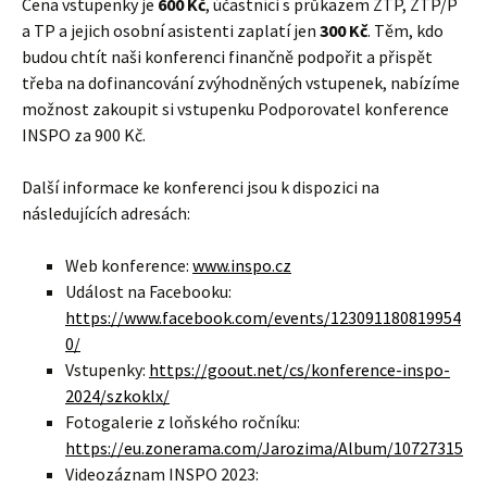
Cena vstupenky je
600 Kč
, účastníci s průkazem ZTP, ZTP/P
a TP a jejich osobní asistenti zaplatí jen
300 Kč
. Těm, kdo
budou chtít naši konferenci finančně podpořit a přispět
třeba na dofinancování zvýhodněných vstupenek, nabízíme
možnost zakoupit si vstupenku Podporovatel konference
INSPO za 900 Kč.
Další informace ke konferenci jsou k dispozici na
následujících adresách:
Web konference:
www.inspo.cz
Událost na Facebooku:
https://www.facebook.com/events/123091180819954
0/
Vstupenky:
https://goout.net/cs/konference-inspo-
2024/szkoklx/
Fotogalerie z loňského ročníku:
https://eu.zonerama.com/Jarozima/Album/10727315
Videozáznam INSPO 2023: