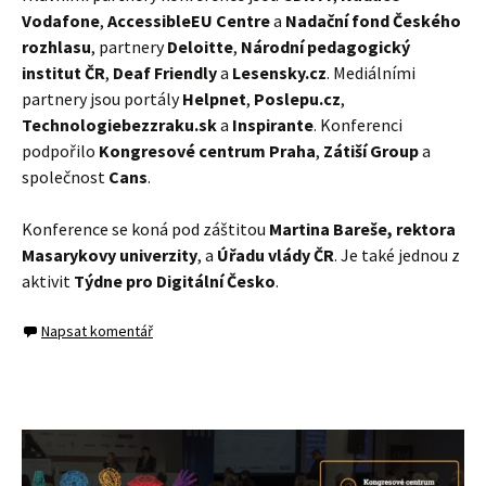
Vodafone
,
AccessibleEU Centre
a
Nadační fond Českého
rozhlasu
, partnery
Deloitte
,
Národní pedagogický
institut ČR
,
Deaf Friendly
a
Lesensky.cz
. Mediálními
partnery jsou portály
Helpnet
,
Poslepu.cz
,
Technologiebezzraku.sk
a
Inspirante
. Konferenci
podpořilo
Kongresové centrum Praha
,
Zátiší Group
a
společnost
Cans
.
Konference se koná pod záštitou
Martina Bareše, rektora
Masarykovy univerzity
, a
Úřadu vlády ČR
. Je také jednou z
aktivit
Týdne pro Digitální Česko
.
Napsat komentář