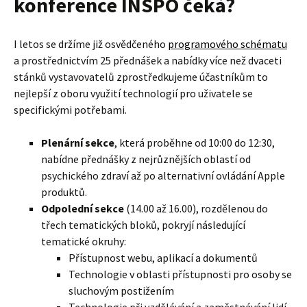
konference INSPO čeká?
I letos se držíme již osvědčeného
programového schématu
a prostřednictvím 25 přednášek a nabídky více než dvaceti
stánků vystavovatelů zprostředkujeme účastníkům to
nejlepší z oboru využití technologií pro uživatele se
specifickými potřebami.
Plenární sekce
, která proběhne od 10:00 do 12:30,
nabídne přednášky z nejrůznějších oblastí od
psychického zdraví až po alternativní ovládání Apple
produktů.
Odpolední sekce
(14.00 až 16.00), rozdělenou do
třech tematických bloků, pokryjí následující
tematické okruhy:
Přístupnost webu, aplikací a dokumentů
Technologie v oblasti přístupnosti pro osoby se
sluchovým postižením
Technologie při vzdělávání a zaměstnávání lidí