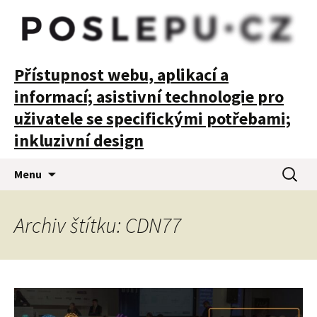
POSLEPU
Přístupnost webu, aplikací a
informací; asistivní technologie pro
uživatele se specifickými potřebami;
inkluzivní design
Přejít
Vyhledá
Menu
k
obsahu
webu
Archiv štítku: CDN77