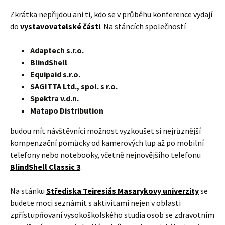
Zkrátka nepřijdou ani ti, kdo se v průběhu konference vydají
do
vystavovatelské části
. Na stáncích společností
Adaptech s.r.o.
BlindShell
Equipaid s.r.o.
SAGITTA Ltd., spol. s r.o.
Spektra v.d.n.
Matapo Distribution
budou mít návštěvníci možnost vyzkoušet si nejrůznější
kompenzační pomůcky od kamerových lup až po mobilní
telefony nebo notebooky, včetně nejnovějšího telefonu
BlindShell Classic 3
.
Na stánku
Střediska Teiresiás Masarykovy univerzity
se
budete moci seznámit s aktivitami nejen v oblasti
zpřístupňovaní vysokoškolského studia osob se zdravotním