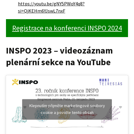
https://youtu.be/gNY5PWoY4q8?
si=QjKEHm6YJswL7nxF
Registrace na konferenci INSPO 2024
INSPO 2023 – videozáznam
plenární sekce na YouTube
Klepnutím přijměte marketingové soubory
cookie a povolte tento obsah