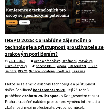
INSPO 2025: Co nabídne zájemcům o
technologie a přístupnost pro uživatele se
zrakovým postižením?
23. 11. 2025
Akce a přednášky
,
Oznámení
,
Pozvánky
,
Tiskové zprávy
AccessibleEU
,
Agora
,
BMI sdružení
,
CDN77
,
Deloitte
,
INSPO
,
Nadace Vodafone
,
Světluška
,
Teiresiás
I letos se zájemci o asistivní technologie a přístupnost
dočkají oblíbené
konference INSPO
. Její 25. ročník
proběhne v
sobotu 29. listopadu
v Kongresovém centru
Praha a tradičně nabídne prostor pro výměnu informací a
zkušeností mezi profesionály, výrobci pomůcek,