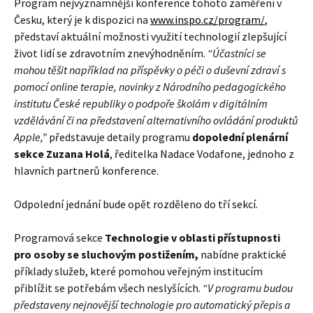
Program nejvýznamnější konference tohoto zaměření v
Česku, který je k dispozici na
www.inspo.cz/program/
,
představí aktuální možnosti využití technologií zlepšující
život lidí se zdravotním znevýhodněním.
“Účastníci se
mohou těšit například na příspěvky o péči o duševní zdraví s
pomocí online terapie, novinky z Národního pedagogického
institutu České republiky o podpoře školám v digitálním
vzdělávání či na představení alternativního ovládání produktů
Apple,”
představuje detaily programu
dopolední plenární
sekce Zuzana Holá
, ředitelka Nadace Vodafone, jednoho z
hlavních partnerů konference.
Odpolední jednání bude opět rozděleno do tří sekcí.
Programová sekce
Technologie v oblasti přístupnosti
pro osoby se sluchovým postižením,
nabídne praktické
příklady služeb, které pomohou veřejným institucím
přiblížit se potřebám všech neslyšících.
“V programu budou
představeny nejnovější technologie pro automatický přepis a