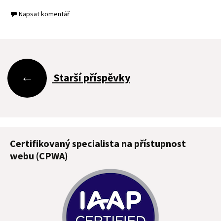
Napsat komentář
Navigace
←
Starší příspěvky
pro
příspěvky
Certifikovaný specialista na přístupnost
webu (CPWA)