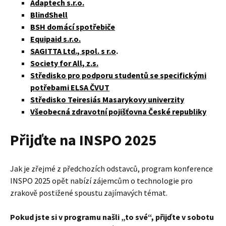
Adaptech s.r.o.
BlindShell
BSH domácí spotřebiče
Equipaid s.r.o.
SAGITTA Ltd., spol. s r.o
.
Society for All, z.s.
Středisko pro podporu studentů se specifickými
potřebami ELSA ČVUT
Středisko Teiresiás Masarykovy univerzity
Všeobecná zdravotní pojišťovna České republiky
Přijďte na INSPO 2025
Jak je zřejmé z předchozích odstavců, program konference
INSPO 2025 opět nabízí zájemcům o technologie pro
zrakově postižené spoustu zajímavých témat.
Pokud jste si v programu našli „to své“, přijďte v sobotu