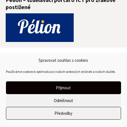
postižené
Spravovat souhlas s cookies
Podpořte zrakově postižené
Používáme cookies k optimalizaci našich webových stránek a našich služeb.
Nadační fond Českého rozhlasu - sbírka Světluška
Nadace Leontinka
Přijmout
Odmítnout
Rubriky blogu
Předvolby
Akce a přednášky
(375)