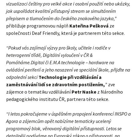
vizualizaci češtiny pro velké akce i osobní použití nebo ukázky,
jak uspořádat kvalitní přístupný stream se simultánním
přepisem a tlumočením do českého znakového jazyka,”
přibližuje programovou náplň
Kateřina Pešková
ze
společnosti Deaf Friendly, která je partnerem této sekce.
“Pokud vás zajímají výzvy pro školy, učitele i rodiče v
heterogenní třídě, Digitální vyloučení v ČR &
Pomáháme.Digital či E.M.A technologie – hardware na
ovládání periferií a jeho nasazení ve speciální škole, přijďte na
odpolední sekci
Technologie při vzdělávání a
zaměstnávání lidí se zdravotním postižením,
”
zve
zájemce o tematiku vzdělávání
Petr Naske
z Národního
pedagogického institutu ČR, partnera této sekce.
“I letos pokračujeme v úspěšném propojení konferencí INSPO a
Agora a zájemcům opět nabízíme tematicky ucelený
programový blok, věnovaný digitální přístupnosti. Letos se
detailněji podíváme na Evropský zákon o přístupnosti, na