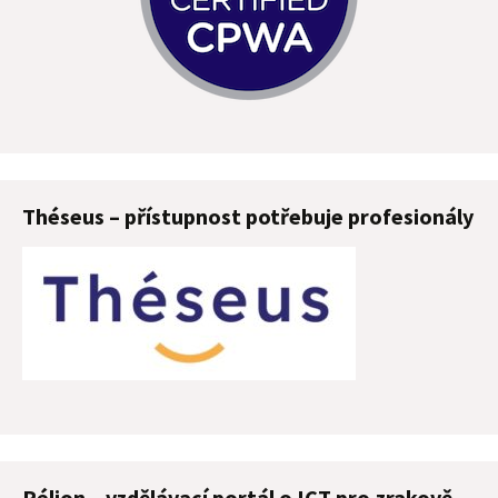
Théseus – přístupnost potřebuje profesionály
Pélion – vzdělávací portál o ICT pro zrakově