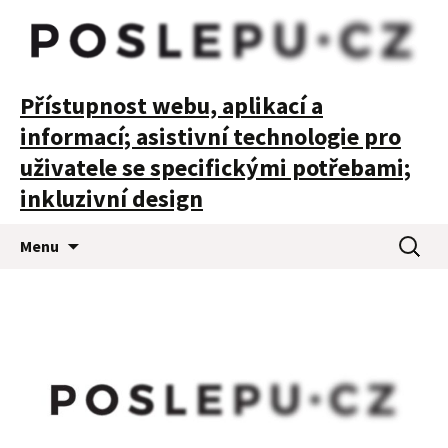
POSLEPU
Přístupnost webu, aplikací a
informací; asistivní technologie pro
uživatele se specifickými potřebami;
inkluzivní design
Přejít
Vyhledá
Menu
k
obsahu
webu