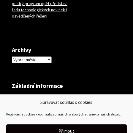
pestrý program opět představí
řadu technologických novinek i
osvědčených řešení
Archivy
Archivy
Základní informace
Přihlásit se
Spravovat souhlas s cookies
Zdroj kanálů (příspěvky)
Používáme cookies k optimalizaci našich webových stránek a našich služeb.
Kanál komentářů
Česká lokalizace
Přijmout