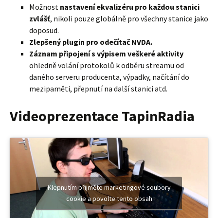
Možnost
nastavení ekvalizéru pro každou stanici
zvlášť
, nikoli pouze globálně pro všechny stanice jako
doposud.
Zlepšený plugin pro odečítač NVDA.
Záznam připojení s výpisem veškeré aktivity
ohledně volání protokolů k odběru streamu od
daného serveru producenta, výpadky, načítání do
mezipaměti, přepnutí na další stanici atd.
Videoprezentace TapinRadia
Klepnutím přijměte marketingové soubory
cookie a povolte tento obsah