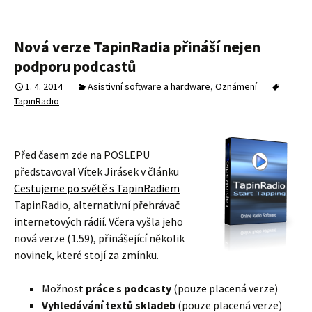
Nová verze TapinRadia přináší nejen
podporu podcastů
1. 4. 2014
Asistivní software a hardware
,
Oznámení
TapinRadio
Před časem zde na POSLEPU
představoval Vítek Jirásek v článku
Cestujeme po světě s TapinRadiem
TapinRadio, alternativní přehrávač
internetových rádií. Včera vyšla jeho
nová verze (1.59), přinášející několik
novinek, které stojí za zmínku.
Možnost
práce s podcasty
(pouze placená verze)
Vyhledávání textů skladeb
(pouze placená verze)