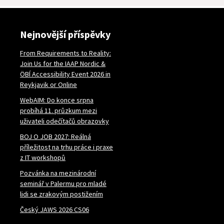
Nejnovější příspěvky
From Requirements to Reality:
Join Us for the IAAP Nordic &
ÖBÍ Accessibility Event 2026 in
Reykjavik or Online
WebAIM: Do konce srpna
probíhá 11. průzkum mezi
uživateli odečítačů obrazovky
BOJ O JOB 2027: Reálná
příležitost na trhu práce i praxe
z IT workshopů
Pozvánka na mezinárodní
seminář v Palermu pro mladé
lidi se zrakovým postižením
Český JAWS 2026 CS06