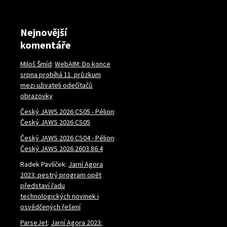
Nejnovější
komentáře
Miloš Šmíd
:
WebAIM: Do konce
srpna probíhá 11. průzkum
mezi uživateli odečítačů
obrazovky
Český JAWS 2026 CS05 - Pélion
:
Český JAWS 2026 CS05
Český JAWS 2026 CS04 - Pélion
:
Český JAWS 2026.2603.86.4
Radek Pavlíček
:
Jarní Agora
2023: pestrý program opět
představí řadu
technologických novinek i
osvědčených řešení
ParseJet
:
Jarní Agora 2023: