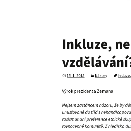
Inkluze, ne
vzdělávání
15. 1. 2015
Názory
Inkluze
Výrok prezidenta Zemana
Nejsem zastáncem názoru, že by dět
umisťované do tříd s nehandicapovan
rasismus ani preference etnické skupi
rovnocenné komunitě. Z hlediska duš