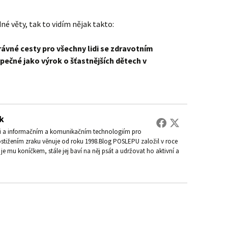
né věty, tak to vidím nějak takto:
rávné cesty pro všechny lidi se zdravotním
ečné jako výrok o šťastnějších dětech v
k
ti a informačním a komunikačním technologiím pro
ostižením zraku věnuje od roku 1998.Blog POSLEPU založil v roce
je mu koníčkem, stále jej baví na něj psát a udržovat ho aktivní a