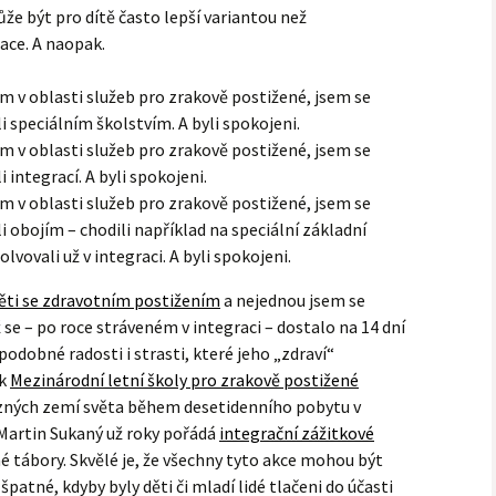
může být pro dítě často lepší variantou než
ace. A naopak.
m v oblasti služeb pro zrakově postižené, jsem se
šli speciálním školstvím. A byli spokojeni.
m v oblasti služeb pro zrakově postižené, jsem se
li integrací. A byli spokojeni.
m v oblasti služeb pro zrakově postižené, jsem se
šli obojím – chodili například na speciální základní
lvovali už v integraci. A byli spokojeni.
ěti se zdravotním postižením
a nejednou jsem se
ž se – po roce stráveném v integraci – dostalo na 14 dní
podobné radosti i strasti, které jeho „zdraví“
ek
Mezinárodní letní školy pro zrakově postižené
ůzných zemí světa během desetidenního pobytu v
 Martin Sukaný už roky pořádá
integrační zážitkové
žné tábory. Skvělé je, že všechny tyto akce mohou být
špatné, kdyby byly děti či mladí lidé tlačeni do účasti