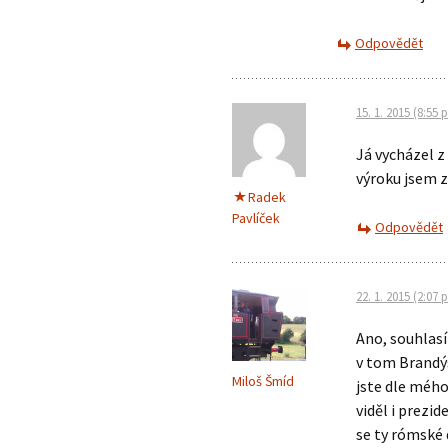
Odpovědět
15. 1. 2015 (8:55 
Já vycházel z
výroku jsem z
Radek
Pavlíček
Odpovědět
22. 1. 2015 (2:07 
Ano, souhlas
v tom Brandý
Miloš Šmíd
jste dle mého
viděl i prezi
se ty rómské 