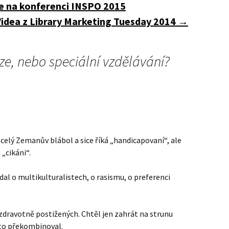
ce na konferenci INSPO 2015
Videa z Library Marketing Tuesday 2014
→
ze, nebo speciální vzdělávání?
 celý Zemanův blábol a sice říká „handicapovaní“, ale
 „cikáni“.
dal o multikulturalistech, o rasismu, o preferenci
?
zdravotně postižených. Chtěl jen zahrát na strunu
 to překombinoval.