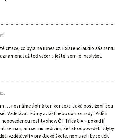
pm)
 té citace, co byla na iDnes.cz. Existenci audio záznamu
aznamenal až teď večer a ještě jsem jej neslyšel.
pm)
ím … neznáme úplně ten kontext. Jaká postižení jsou
se? Vzdělávat Rómy zvlášť nebo dohromady? Viděli
 nepovedenou reality show ČT Třída 8.A – pokud jí
dent Zeman, ani se mu nedivím, že tak odpověděl. Kdyby
děti vzdělávali v praktické škole, nemuseli by se učit