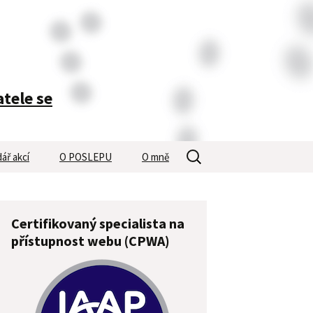
atele se
Vyhledávání
ář akcí
O POSLEPU
O mně
Certifikovaný specialista na
přístupnost webu (CPWA)