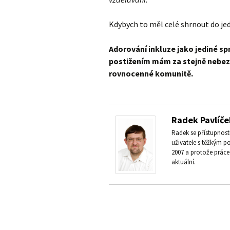
Kdybych to měl celé shrnout do jed
Adorování inkluze jako jediné sp
postižením mám za stejně nebezp
rovnocenné komunitě.
Radek Pavlíče
Radek se přístupnos
uživatele s těžkým p
2007 a protože práce 
aktuální.