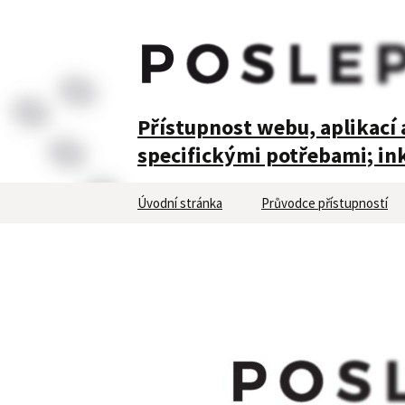
POSLEPU
Přístupnost webu, aplikací a
specifickými potřebami; ink
Přejít
Úvodní stránka
Průvodce přístupností
k
obsahu
webu