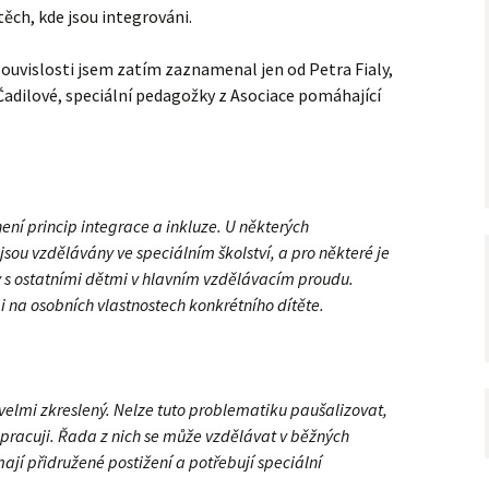
těch, kde jsou integrováni.
ouvislosti jsem zatím zaznamenal jen od Petra Fialy,
 Čadilové, speciální pedagožky z Asociace pomáhající
 není princip integrace a inkluze. U některých
jsou vzdělávány ve speciálním školství, a pro některé je
 s ostatními dětmi v hlavním vzdělávacím proudu.
i na osobních vlastnostech konkrétního dítěte.
elmi zkreslený. Nelze tuto problematiku paušalizovat,
 pracuji. Řada z nich se může vzdělávat v běžných
mají přidružené postižení a potřebují speciální