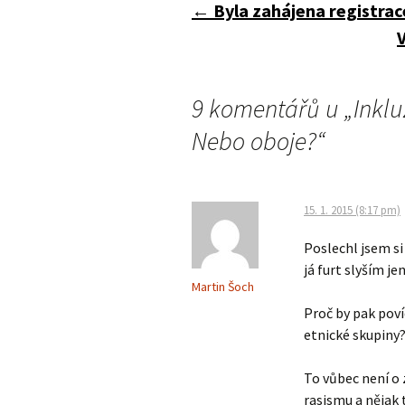
Navigace
←
Byla zahájena registra
pro
9 komentářů u „
Inklu
příspěvky
Nebo oboje?
“
15. 1. 2015 (8:17 pm)
Poslechl jsem si
já furt slyším jen
Martin Šoch
Proč by pak poví
etnické skupiny
To vůbec není o 
rasismu a nějak