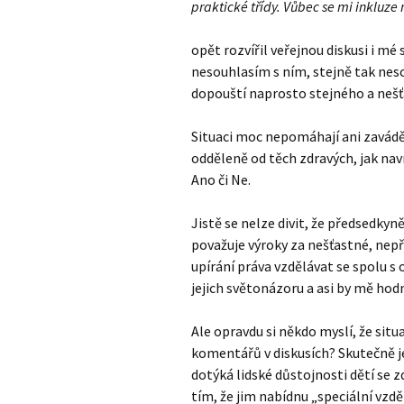
praktické třídy. Vůbec se mi inkluze n
opět rozvířil veřejnou diskusi i mé 
nesouhlasím s ním, stejně tak nesou
dopouští naprosto stejného a neš
Situaci moc nepomáhají ani zaváděj
odděleně od těch zdravých, jak n
Ano či Ne.
Jistě se nelze divit, že předsedky
považuje výroky za nešťastné, nepř
upírání práva vzdělávat se spolu s
jejich světonázoru a asi by mě hod
Ale opravdu si někdo myslí, že situa
komentářů v diskusích? Skutečně je
dotýká lidské důstojnosti dětí s
tím, že jim nabídnu „speciální vzd