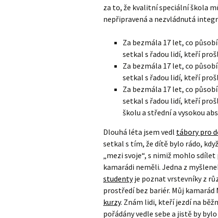
za to, že kvalitní speciální škola 
nepřipravená a nezvládnutá integr
Za bezmála 17 let, co působí
setkal s řadou lidí, kteří pro
Za bezmála 17 let, co působí
setkal s řadou lidí, kteří proš
Za bezmála 17 let, co působí
setkal s řadou lidí, kteří pro
školu a střední a vysokou abso
Dlouhá léta jsem vedl
tábory pro d
setkal s tím, že dítě bylo rádo, kdy
„mezi svoje“, s nimiž mohlo sdílet 
kamarádi neměli. Jedna z myšlen
studenty
je poznat vrstevníky z r
prostředí bez bariér. Můj kamarád
kurzy
. Znám lidi, kteří jezdí na bě
pořádány vedle sebe a jistě by bylo 