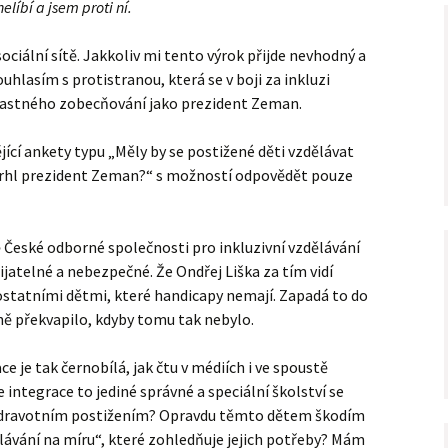
elíbí a jsem proti ní.
sociální sítě. Jakkoliv mi tento výrok přijde nevhodný a
hlasím s protistranou, která se v boji za inkluzi
ťastného zobecňování jako prezident Zeman.
ící ankety typu „Měly by se postižené děti vzdělávat
avrhl prezident Zeman?“ s možností odpovědět pouze
ně České odborné společnosti pro inkluzivní vzdělávání
ijatelné a nebezpečné. Že Ondřej Liška za tím vidí
 ostatními dětmi, které handicapy nemají. Zapadá to do
ně překvapilo, kdyby tomu tak nebylo.
ce je tak černobílá, jak čtu v médiích i ve spoustě
 integrace to jediné správné a speciální školství se
e zdravotním postižením? Opravdu těmto dětem škodím
ělávání na míru“, které zohledňuje jejich potřeby? Mám