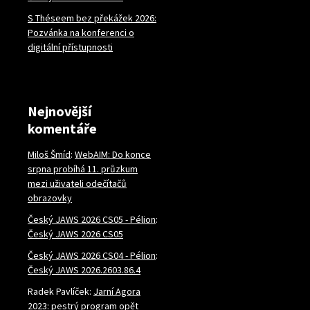
S Théseem bez překážek 2026:
Pozvánka na konferenci o
digitální přístupnosti
Nejnovější
komentáře
Miloš Šmíd
:
WebAIM: Do konce
srpna probíhá 11. průzkum
mezi uživateli odečítačů
obrazovky
Český JAWS 2026 CS05 - Pélion
:
Český JAWS 2026 CS05
Český JAWS 2026 CS04 - Pélion
:
Český JAWS 2026.2603.86.4
Radek Pavlíček
:
Jarní Agora
2023: pestrý program opět