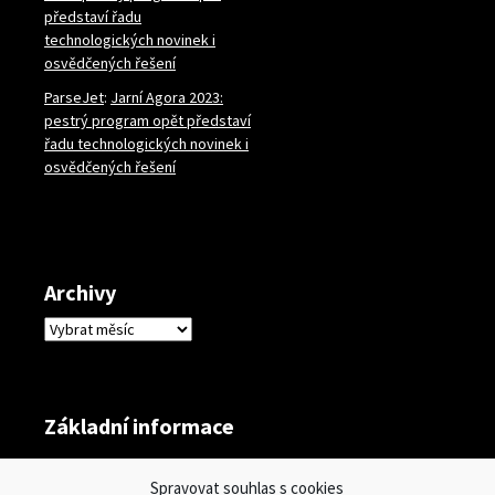
představí řadu
technologických novinek i
osvědčených řešení
ParseJet
:
Jarní Agora 2023:
pestrý program opět představí
řadu technologických novinek i
osvědčených řešení
Archivy
Archivy
Základní informace
Přihlásit se
Spravovat souhlas s cookies