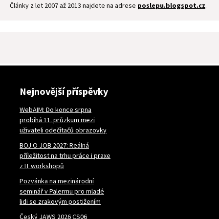
Články z let 2007 až 2013 najdete na adrese
poslepu.blogspot.cz
.
Nejnovější příspěvky
WebAIM: Do konce srpna
probíhá 11. průzkum mezi
uživateli odečítačů obrazovky
BOJ O JOB 2027: Reálná
příležitost na trhu práce i praxe
z IT workshopů
Pozvánka na mezinárodní
seminář v Palermu pro mladé
lidi se zrakovým postižením
Český JAWS 2026 CS06