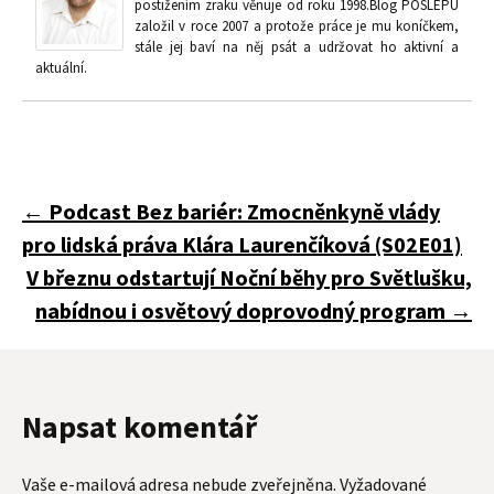
postižením zraku věnuje od roku 1998.Blog POSLEPU
založil v roce 2007 a protože práce je mu koníčkem,
stále jej baví na něj psát a udržovat ho aktivní a
aktuální.
Navigace
←
Podcast Bez bariér: Zmocněnkyně vlády
pro lidská práva Klára Laurenčíková (S02E01)
pro
V březnu odstartují Noční běhy pro Světlušku,
nabídnou i osvětový doprovodný program
→
příspěvky
Napsat komentář
Vaše e-mailová adresa nebude zveřejněna.
Vyžadované