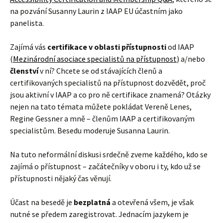
na pozvání Susanny Laurin z IAAP EU účastním jako
panelista.
Zajímá vás
certifikace v oblasti přístupnosti
od IAAP
(
Mezinárodní asociace specialistů na přístupnost
) a/nebo
členství
v ní? Chcete se od stávajících členů a
certifikovaných specialistů na přístupnost dozvědět, proč
jsou aktivní v IAAP a co pro ně certifikace znamená? Otázky
nejen na tato témata můžete pokládat Vereně Lenes,
Regine Gessner a mně – členům IAAP a certifikovaným
specialistům. Besedu moderuje Susanna Laurin.
Na tuto neformální diskusi srdečně zveme každého, kdo se
zajímá o přístupnost – začátečníky v oboru i ty, kdo už se
přístupnosti nějaký čas věnují.
Účast na besedě je
bezplatná
a otevřená všem, je však
nutné se předem zaregistrovat. Jednacím jazykem je