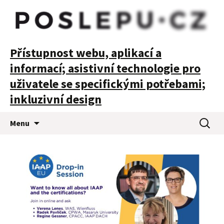
POSLEPU
Přístupnost webu, aplikací a
informací; asistivní technologie pro
uživatele se specifickými potřebami;
inkluzivní design
Přejít
Vyhledá
Menu
k
obsahu
webu