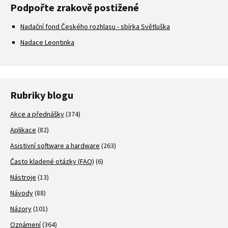
Podpořte zrakově postižené
Nadační fond Českého rozhlasu - sbírka Světluška
Nadace Leontinka
Rubriky blogu
Akce a přednášky
(374)
Aplikace
(82)
Asistivní software a hardware
(263)
Často kladené otázky (FAQ)
(6)
Nástroje
(13)
Návody
(88)
Názory
(101)
Oznámení
(364)