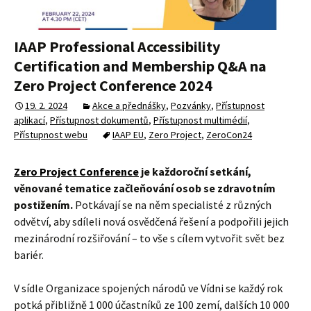
IAAP Professional Accessibility
Certification and Membership Q&A na
Zero Project Conference 2024
19. 2. 2024
Akce a přednášky
,
Pozvánky
,
Přístupnost
aplikací
,
Přístupnost dokumentů
,
Přístupnost multimédií
,
Přístupnost webu
IAAP EU
,
Zero Project
,
ZeroCon24
Zero Project Conference
je každoroční setkání,
věnované tematice začleňování osob se zdravotním
postižením.
Potkávají se na něm specialisté z různých
odvětví, aby sdíleli nová osvědčená řešení a podpořili jejich
mezinárodní rozšiřování – to vše s cílem vytvořit svět bez
bariér.
V sídle Organizace spojených národů ve Vídni se každý rok
potká přibližně 1 000 účastníků ze 100 zemí, dalších 10 000