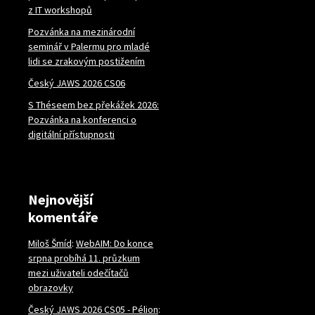
z IT workshopů
Pozvánka na mezinárodní
seminář v Palermu pro mladé
lidi se zrakovým postižením
Český JAWS 2026 CS06
S Théseem bez překážek 2026:
Pozvánka na konferenci o
digitální přístupnosti
Nejnovější
komentáře
Miloš Šmíd
:
WebAIM: Do konce
srpna probíhá 11. průzkum
mezi uživateli odečítačů
obrazovky
Český JAWS 2026 CS05 - Pélion
: