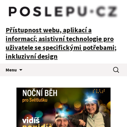
POSLEPU
Přístupnost webu, aplikací a
informací; asistivní technologie pro
uživatele se specifickými potřebami;
inkluzivní design
Přejít
Vyhledá
Menu
k
obsahu
webu