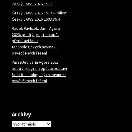
Český JAWS 2026 CS05
Český JAWS 2026 CS04 - Pélion
:
Český JAWS 2026.2603.86.4
Radek Pavlíček
:
Jarní Agora
2023: pestrý program opět
představí řadu
technologických novinek i
osvědčených řešení
ParseJet
:
Jarní Agora 2023:
pestrý program opět představí
řadu technologických novinek i
osvědčených řešení
Archivy
Archivy