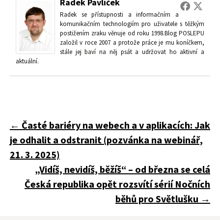
Radek Pavlíček
Radek se přístupnosti a informačním a
komunikačním technologiím pro uživatele s těžkým
postižením zraku věnuje od roku 1998.Blog POSLEPU
založil v roce 2007 a protože práce je mu koníčkem,
stále jej baví na něj psát a udržovat ho aktivní a
aktuální.
Navigace
←
Časté bariéry na webech a v aplikacích: Jak
je odhalit a odstranit (pozvánka na webinář,
pro
21. 3. 2025)
„Vidíš, nevidíš, běžíš“ – od března se celá
Česká republika opět rozsvítí sérií Nočních
příspěvky
běhů pro Světlušku
→