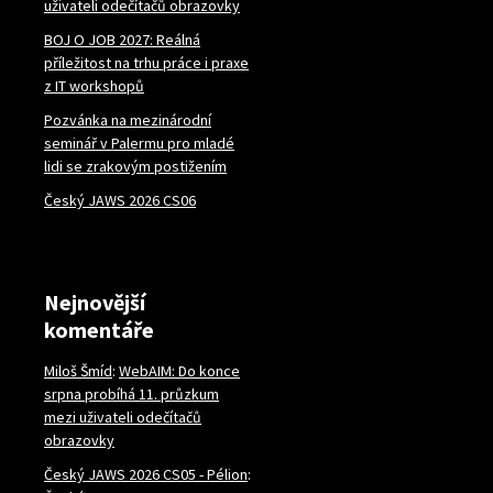
uživateli odečítačů obrazovky
BOJ O JOB 2027: Reálná
příležitost na trhu práce i praxe
z IT workshopů
Pozvánka na mezinárodní
seminář v Palermu pro mladé
lidi se zrakovým postižením
Český JAWS 2026 CS06
Nejnovější
komentáře
Miloš Šmíd
:
WebAIM: Do konce
srpna probíhá 11. průzkum
mezi uživateli odečítačů
obrazovky
Český JAWS 2026 CS05 - Pélion
: