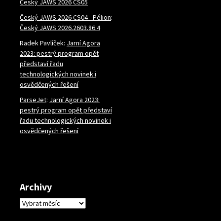
Český JAWS 2026 CS05
Český JAWS 2026 CS04 - Pélion
:
Český JAWS 2026.2603.86.4
Radek Pavlíček
:
Jarní Agora
2023: pestrý program opět
představí řadu
technologických novinek i
osvědčených řešení
ParseJet
:
Jarní Agora 2023:
pestrý program opět představí
řadu technologických novinek i
osvědčených řešení
Archivy
Archivy