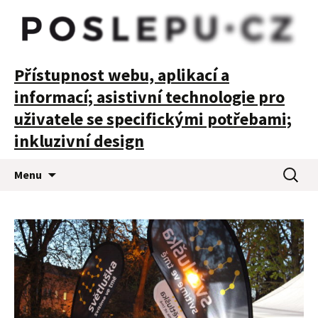
POSLEPU
Přístupnost webu, aplikací a
informací; asistivní technologie pro
uživatele se specifickými potřebami;
inkluzivní design
Přejít
Vyhledá
Menu
k
obsahu
webu