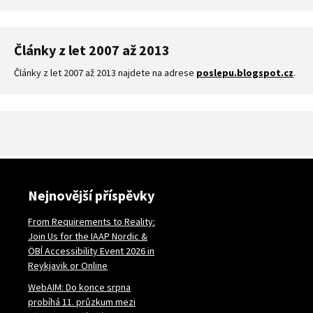
Články z let 2007 až 2013
Články z let 2007 až 2013 najdete na adrese
poslepu.blogspot.cz
.
Nejnovější příspěvky
From Requirements to Reality:
Join Us for the IAAP Nordic &
ÖBÍ Accessibility Event 2026 in
Reykjavik or Online
WebAIM: Do konce srpna
probíhá 11. průzkum mezi