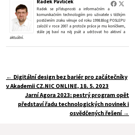
Radek Pavlíček
Radek se přístupnosti a informačním a
komunikačním technologiím pro uživatele s těžkým
postižením zraku věnuje od roku 1998.Blog POSLEPU
založil v roce 2007 a protože práce je mu koníčkem,
stále jej baví na něj psát a udržovat ho aktivní a
aktuální.
Navigace
←
Digitální design bez bariér pro začátečníky
v Akademii CZ.NIC ONLINE, 18. 5. 2023
pro
Jarní Agora 2023: pestrý program opět
představí řadu technologických novinek i
osvědčených řešení
→
příspěvky