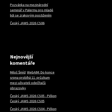
Pozvánka na mezinárodní
seminář v Palermu pro mladé
lidi se zrakovým postižením
Český JAWS 2026 CS06
Nejnovější
komentáře
Miloš Šmíd
:
WebAIM: Do konce
srpna probíhá 11. průzkum
mezi uživateli odečítačů
obrazovky
Český JAWS 2026 CS05 - Pélion
:
Český JAWS 2026 CS05
Český JAWS 2026 CS04 - Pélion
: