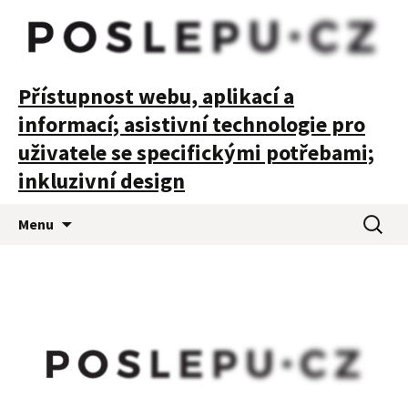
POSLEPU
Přístupnost webu, aplikací a
informací; asistivní technologie pro
uživatele se specifickými potřebami;
inkluzivní design
Přejít
Vyhledá
Menu
k
obsahu
webu