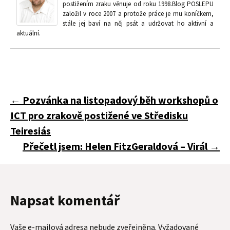
postižením zraku věnuje od roku 1998.Blog POSLEPU
založil v roce 2007 a protože práce je mu koníčkem,
stále jej baví na něj psát a udržovat ho aktivní a
aktuální.
Navigace
←
Pozvánka na listopadový běh workshopů o
ICT pro zrakově postižené ve Středisku
pro
Teiresiás
Přečetl jsem: Helen FitzGeraldová – Virál
→
příspěvky
Napsat komentář
Vaše e-mailová adresa nebude zveřejněna.
Vyžadované