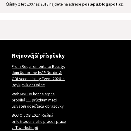
Články z let 2007 až 2013 najdete na adrese
poslepu.blogspot.cz
.
Nejnovější příspěvky
From Requirements to Reality:
Join Us for the IAAP Nordic &
ÖBÍ Accessibility Event 2026 in
Reykjavik or Online
WebAIM: Do konce srpna
probíhá 11. průzkum mezi
uživateli odečítačů obrazovky
BOJ O JOB 2027: Reálná
příležitost na trhu práce i praxe
z IT workshopů