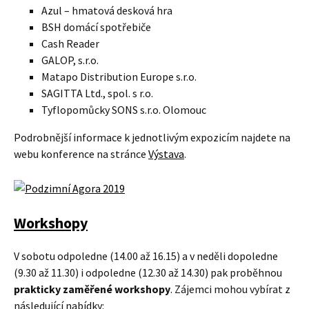
Azul – hmatová desková hra
BSH domácí spotřebiče
Cash Reader
GALOP, s.r.o.
Matapo Distribution Europe s.r.o.
SAGITTA Ltd., spol. s r.o.
Tyflopomůcky SONS s.r.o. Olomouc
Podrobnější informace k jednotlivým expozicím najdete na
webu konference na stránce
Výstava
.
Workshopy
V sobotu odpoledne (14.00 až 16.15) a v neděli dopoledne
(9.30 až 11.30) i odpoledne (12.30 až 14.30) pak proběhnou
prakticky zaměřené workshopy
. Zájemci mohou vybírat z
následující nabídky: