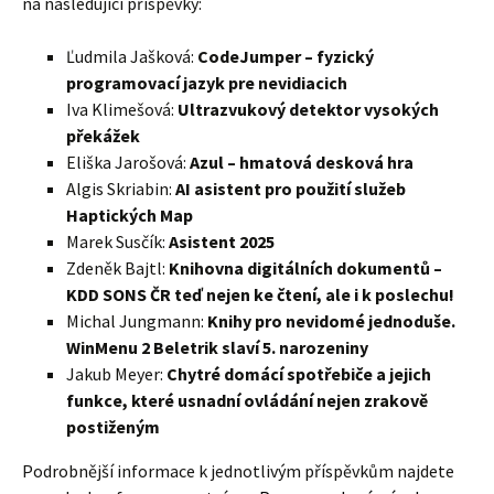
na následující příspěvky:
Ľudmila Jašková:
CodeJumper – fyzický
programovací jazyk pre nevidiacich
Iva Klimešová:
Ultrazvukový detektor vysokých
překážek
Eliška Jarošová:
Azul – hmatová desková hra
Algis Skriabin:
AI asistent pro použití služeb
Haptických Map
Marek Susčík:
Asistent 2025
Zdeněk Bajtl:
Knihovna digitálních dokumentů –
KDD SONS ČR teď nejen ke čtení, ale i k poslechu!
Michal Jungmann:
Knihy pro nevidomé jednoduše.
WinMenu 2 Beletrik slaví 5. narozeniny
Jakub Meyer:
Chytré domácí spotřebiče a jejich
funkce, které usnadní ovládání nejen zrakově
postiženým
Podrobnější informace k jednotlivým příspěvkům najdete