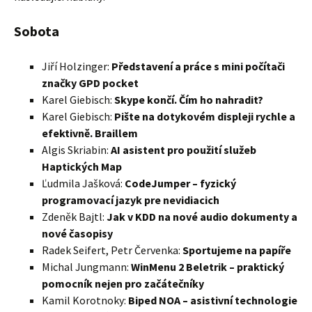
Sobota
Jiří Holzinger:
Představení a práce s mini počítači
značky GPD pocket
Karel Giebisch:
Skype končí. Čím ho nahradit?
Karel Giebisch:
Pište na dotykovém displeji rychle a
efektivně. Braillem
Algis Skriabin:
AI asistent pro použití služeb
Haptických Map
Ľudmila Jašková:
CodeJumper – fyzický
programovací jazyk pre nevidiacich
Zdeněk Bajtl:
Jak v KDD na nové audio dokumenty a
nové časopisy
Radek Seifert, Petr Červenka:
Sportujeme na papíře
Michal Jungmann:
WinMenu 2 Beletrik – praktický
pomocník nejen pro začátečníky
Kamil Korotnoky:
Biped NOA – asistivní technologie