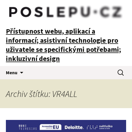
POSLEPU
Přístupnost webu, aplikací a
informací; asistivní technologie pro
uživatele se specifickými potřebami;
inkluzivní design
Přejít
Vyhledá
Menu
k
obsahu
webu
Archiv štítku: VR4ALL