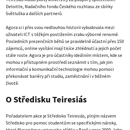
Deloitte, Nadačního fondu Českého rozhlasu ze sbírky
Světluška a dalších partnerů.
Agora si i přes svou nedlouhou historii vybudovala mezi
uživateli ICT s těžkým postižením zraku výborné renomé.
Posledních prezenčních běhů se pravidelně účastní přes 150
zájemců, online vysílání mají tisíce zhlédnutí a jejich počet
stále roste. Agora je pro účastníky ideálním místem, kde se
mohou v přístupném prostředí seznámit s tím, jak jim
informační a komunikační technologie mohou pomoci
překonávat bariéry při studiu, zaměstnání i v běžném
životě.
O Středisku Teiresiás
Pořadatelem akce je Středisko Teiresiás, plným názvem
Středisko pro pomoc studentům se specifickými nároky,
které Masarykova univerzita zřídila v Brně v roce 2000. Jeho