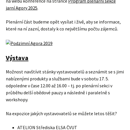
na webu konference na stránce
Program plenární sekce
jarní Agory 2025
.
Plenární část budeme opět vysílat i živě, aby se informace,
které na ní zazní, dostaly k co největšímu počtu zájemců.
Výstava
Možnost navštívit stánky vystavovatelů a seznámit se s jimi
nabízenými produkty a službami bude v sobotu 17. 5.
odpoledne v čase 12.00 až 16.00 – tj. po plenární sekci v
průběhu delší obědové pauzy a následně i paralelně s
workshopy.
Na expozice jakých vystavovatelů se můžete letos těšit?
ATELION Střediska ELSA ČVUT