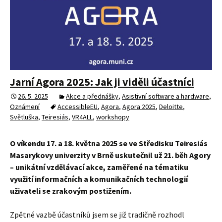
Jarní Agora 2025: Jak ji viděli účastníci
26. 5. 2025
Akce a přednášky
,
Asistivní software a hardware
,
Oznámení
AccessibleEU
,
Agora
,
Agora 2025
,
Deloitte
,
Světluška
,
Teiresiás
,
VR4ALL
,
workshopy
O víkendu 17. a 18. května 2025 se ve Středisku Teiresiás
Masarykovy univerzity v Brně uskutečnil už 21. běh Agory
– unikátní vzdělávací akce, zaměřené na tématiku
využití informačních a komunikačních technologií
uživateli se zrakovým postižením.
Zpětné vazbě účastníků jsem se již tradičně rozhodl