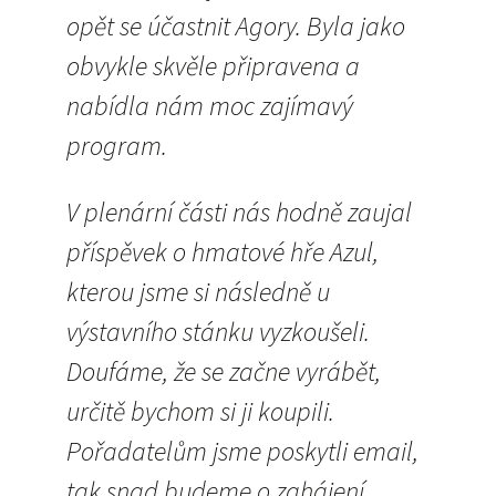
opět se účastnit Agory. Byla jako
obvykle skvěle připravena a
nabídla nám moc zajímavý
program.
V plenární části nás hodně zaujal
příspěvek o hmatové hře Azul,
kterou jsme si následně u
výstavního stánku vyzkoušeli.
Doufáme, že se začne vyrábět,
určitě bychom si ji koupili.
Pořadatelům jsme poskytli email,
tak snad budeme o zahájení