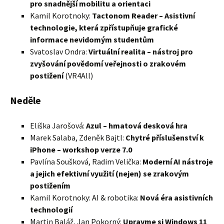
pro snadnější mobilitu a orientaci
Kamil Korotnoky:
Tactonom Reader – Asistivní
technologie, která zpřístupňuje grafické
informace nevidomým studentům
Svatoslav Ondra:
Virtuální realita – nástroj pro
zvyšování povědomí veřejnosti o zrakovém
postižení
(VR4All)
Neděle
Eliška Jarošová:
Azul – hmatová desková hra
Marek Salaba, Zdeněk Bajtl:
Chytré příslušenství k
iPhone – workshop verze 7.0
Pavlína Soušková, Radim Velička:
Moderní AI nástroje
a jejich efektivní využití (nejen) se zrakovým
postižením
Kamil Korotnoky: AI & robotika:
Nová éra asistivních
technologií
Martin Baláž, Jan Pokorný:
Upravme si Windows 11