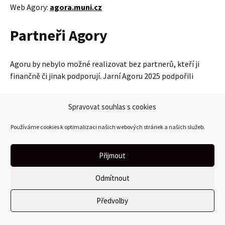
Web Agory:
agora.muni.cz
Partneři Agory
Agoru by nebylo možné realizovat bez partnerů, kteří ji
finančně či jinak podporují. Jarní Agoru 2025 podpořili
Deloitte
Spravovat souhlas s cookies
AccessibleEU Centre
Všeobecná zdravotní pojišťovna
Používáme cookies k optimalizaci našich webových stránek a našich služeb.
Cash Reader
Nadační fond Českého rozhlasu
Přijmout
GALOP, s.r.o.
Univerzita třetího věku MU
Odmítnout
Chlebíčkárna Ema
Pizzeria Amici
Předvolby
BESIP
Michal Raclavský