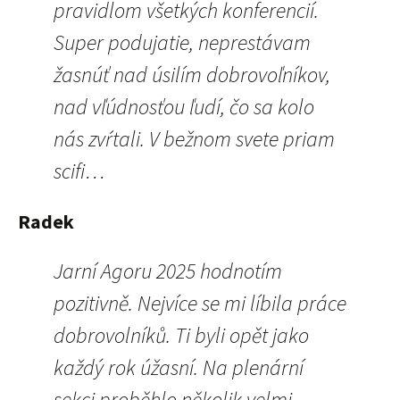
pravidlom všetkých konferencií.
Super podujatie, neprestávam
žasnúť nad úsilím dobrovoľníkov,
nad vľúdnosťou ľudí, čo sa kolo
nás zvŕtali. V bežnom svete priam
scifi…
Radek
Jarní Agoru 2025 hodnotím
pozitivně. Nejvíce se mi líbila práce
dobrovolníků. Ti byli opět jako
každý rok úžasní. Na plenární
sekci proběhlo několik velmi