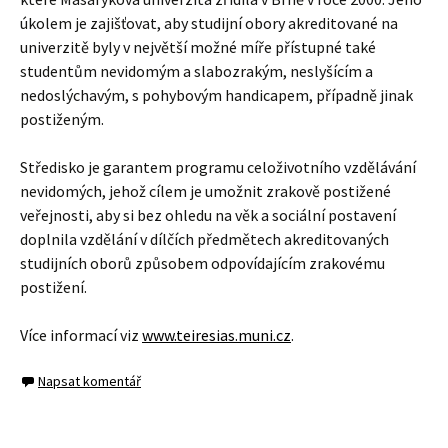
úkolem je zajišťovat, aby studijní obory akreditované na
univerzitě byly v největší možné míře přístupné také
studentům nevidomým a slabozrakým, neslyšícím a
nedoslýchavým, s pohybovým handicapem, případně jinak
postiženým.
Středisko je garantem programu celoživotního vzdělávání
nevidomých, jehož cílem je umožnit zrakově postižené
veřejnosti, aby si bez ohledu na věk a sociální postavení
doplnila vzdělání v dílčích předmětech akreditovaných
studijních oborů způsobem odpovídajícím zrakovému
postižení.
Více informací viz
www.teiresias.muni.cz
.
Napsat komentář