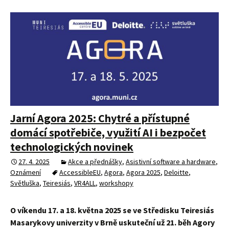
Jarní Agora 2025: Chytré a přístupné
domácí spotřebiče, využití AI i bezpočet
technologických novinek
27. 4. 2025
Akce a přednášky
,
Asistivní software a hardware
,
Oznámení
AccessibleEU
,
Agora
,
Agora 2025
,
Deloitte
,
Světluška
,
Teiresiás
,
VR4ALL
,
workshopy
O víkendu 17. a 18. května 2025 se ve Středisku Teiresiás
Masarykovy univerzity v Brně uskuteční už 21. běh Agory