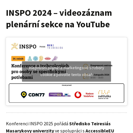
INSPO 2024 – videozáznam
plenární sekce na YouTube
Klepnutím přijměte marketingové soubory
cookie a povolte tento obsah
Konferenci INSPO 2025 pořádá
Středisko Teiresiás
Masarykovy univerzity
ve spolupráci s
AccessibleEU