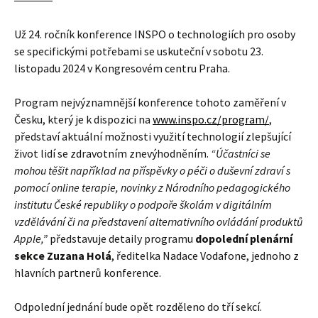
Už 24. ročník konference INSPO o technologiích pro osoby
se specifickými potřebami se uskuteční v sobotu 23.
listopadu 2024 v Kongresovém centru Praha.
Program nejvýznamnější konference tohoto zaměření v
Česku, který je k dispozici na
www.inspo.cz/program/
,
představí aktuální možnosti využití technologií zlepšující
život lidí se zdravotním znevýhodněním.
“Účastníci se
mohou těšit například na příspěvky o péči o duševní zdraví s
pomocí online terapie, novinky z Národního pedagogického
institutu České republiky o podpoře školám v digitálním
vzdělávání či na představení alternativního ovládání produktů
Apple,”
představuje detaily programu
dopolední plenární
sekce Zuzana Holá
, ředitelka Nadace Vodafone, jednoho z
hlavních partnerů konference.
Odpolední jednání bude opět rozděleno do tří sekcí.