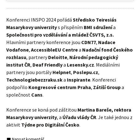
Konferenci INSPO 2024 pořádá
Středisko Teiresiás
Masarykovy univerzity
s přispěním
BMI sdružení
a
Společnosti pro vzdělávání a mládež ČSVTS, z.s.
Hlavními partnery konference jsou
CDN77
,
Nadace
Vodafone
,
AccessibleEU Centre
a
Nadační fond Českého
rozhlasu
, partnery
Deloitte
,
Národní pedagogický
institut ČR
,
Deaf Friendly
a
Lesensky.cz
. Mediálními
partnery jsou portály
Helpnet
,
Poslepu.cz
,
Technologiebezzraku.sk
a
Inspirante
. Konferenci
podpořilo
Kongresové centrum Praha
,
Zátiší Group
a
společnost
Cans
.
Konference se koná pod záštitou
Martina Bareše, rektora
Masarykovy univerzity
, a
Úřadu vlády ČR
. Je také jednou z
aktivit
Týdne pro Digitální Česko
.
Napsat komentář