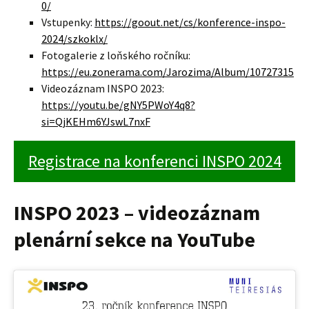
0/
Vstupenky:
https://goout.net/cs/konference-inspo-
2024/szkoklx/
Fotogalerie z loňského ročníku:
https://eu.zonerama.com/Jarozima/Album/10727315
Videozáznam INSPO 2023:
https://youtu.be/gNY5PWoY4q8?
si=QjKEHm6YJswL7nxF
Registrace na konferenci INSPO 2024
INSPO 2023 – videozáznam
plenární sekce na YouTube