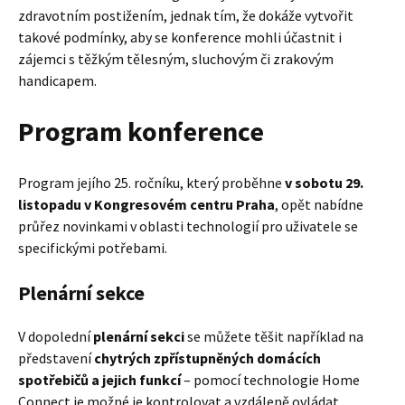
zdravotním postižením, jednak tím, že dokáže vytvořit
takové podmínky, aby se konference mohli účastnit i
zájemci s těžkým tělesným, sluchovým či zrakovým
handicapem.
Program konference
Program jejího 25. ročníku, který proběhne
v sobotu 29.
listopadu v Kongresovém centru Praha
, opět nabídne
průřez novinkami v oblasti technologií pro uživatele se
specifickými potřebami.
Plenární sekce
V dopolední
plenární sekci
se můžete těšit například na
představení
chytrých zpřístupněných domácích
spotřebičů a jejich funkcí
– pomocí technologie Home
Connect je možné je kontrolovat a vzdáleně ovládat