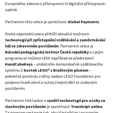
Evropského zákona o přístupnosti či digitální přístupnosti
zajímá.
Partnerem této sekce je společnost
Global Payments
.
Druhá odpolední sekce přiblíží aktuální možnosti
technologií při zpřístupnění vzdělávání a zaměstnávání
lidí se zdravotním postižením
. Partnerem sekce je
Národní pedagogický institut České republiky
a v jejím
programu se můžete těšit například na představení
HandCubeKeys
– unikátního komunikačně-vzdělávacího
systému či
kostek LEGO® s Braillovým písmem
–
jedinečné pomůcky z dílny nadace LEGO Foundation pro
podporu hravé učení a rozvoj (nejen) dětí se zrakovým
postižením.
Partnerem třetí sekce o
využití technologií pro osoby se
sluchovým postižením
je společnost
Transkript online
.
Ta program sestavuje tak, aby účastníkům i pozvaným