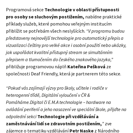
Programová sekce
Technologie v oblasti přístupnosti
pro osoby se sluchovým postižením,
nabídne praktické
příklady služeb, které pomohou veřejným institucím
přiblížit se potřebám všech neslyšících.
“V programu budou
představeny nejnovější technologie pro automatický přepis a
vizualizaci češtiny pro velké akce i osobní použití nebo ukázky,
jak uspořádat kvalitní přístupný stream se simultánním
přepisem a tlumočením do českého znakového jazyka,”
přibližuje programovou náplň
Kateřina Pešková
ze
společnosti Deaf Friendly, která je partnerem této sekce.
“Pokud vás zajímají výzvy pro školy, učitele i rodiče v
heterogenní třídě, Digitální vyloučení v ČR &
Pomáháme.Digital či E.M.A technologie – hardware na
ovládání periferií a jeho nasazení ve speciální škole, přijďte na
odpolední sekci
Technologie při vzdělávání a
zaměstnávání lidí se zdravotním postižením,
”
zve
zájemce o tematiku vzdělávání
Petr Naske
z Národního