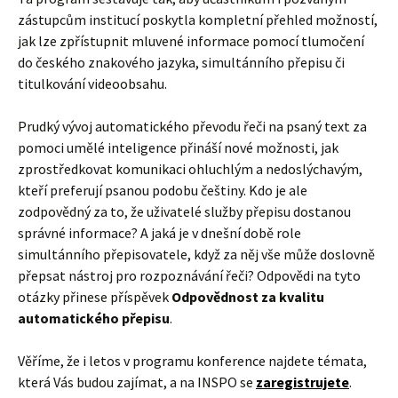
zástupcům institucí poskytla kompletní přehled možností,
jak lze zpřístupnit mluvené informace pomocí tlumočení
do českého znakového jazyka, simultánního přepisu či
titulkování videoobsahu.
Prudký vývoj automatického převodu řeči na psaný text za
pomoci umělé inteligence přináší nové možnosti, jak
zprostředkovat komunikaci ohluchlým a nedoslýchavým,
kteří preferují psanou podobu češtiny. Kdo je ale
zodpovědný za to, že uživatelé služby přepisu dostanou
správné informace? A jaká je v dnešní době role
simultánního přepisovatele, když za něj vše může doslovně
přepsat nástroj pro rozpoznávání řeči? Odpovědi na tyto
otázky přinese příspěvek
Odpovědnost za kvalitu
automatického přepisu
.
Věříme, že i letos v programu konference najdete témata,
která Vás budou zajímat, a na INSPO se
zaregistrujete
.