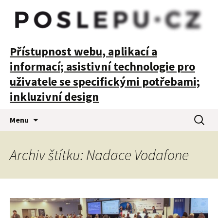
POSLEPU
Přístupnost webu, aplikací a
informací; asistivní technologie pro
uživatele se specifickými potřebami;
inkluzivní design
Přejít
Vyhledá
Menu
k
obsahu
webu
Archiv štítku: Nadace Vodafone