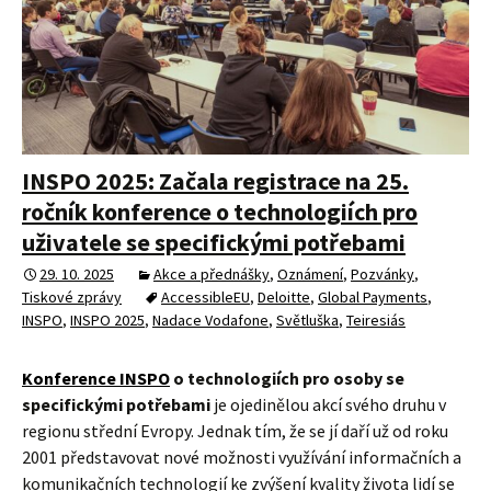
INSPO 2025: Začala registrace na 25.
ročník konference o technologiích pro
uživatele se specifickými potřebami
29. 10. 2025
Akce a přednášky
,
Oznámení
,
Pozvánky
,
Tiskové zprávy
AccessibleEU
,
Deloitte
,
Global Payments
,
INSPO
,
INSPO 2025
,
Nadace Vodafone
,
Světluška
,
Teiresiás
Konference INSPO
o technologiích pro osoby se
specifickými potřebami
je ojedinělou akcí svého druhu v
regionu střední Evropy. Jednak tím, že se jí daří už od roku
2001 představovat nové možnosti využívání informačních a
komunikačních technologií ke zvýšení kvality života lidí se