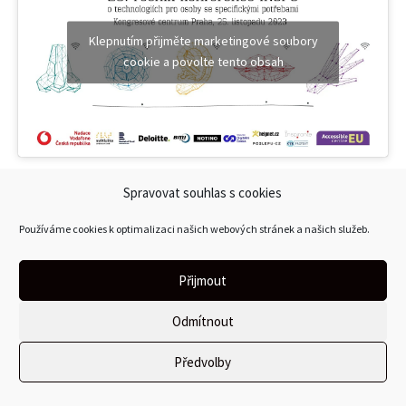
Klepnutím přijměte marketingové soubory
cookie a povolte tento obsah
Spravovat souhlas s cookies
Konferenci INSPO 2024 pořádá
Středisko Teiresiás
Používáme cookies k optimalizaci našich webových stránek a našich služeb.
Masarykovy univerzity
s přispěním
BMI sdružení
a
Společnosti pro vzdělávání a mládež ČSVTS, z.s.
Hlavními partnery konference jsou
CDN77
,
Nadace
Přijmout
Vodafone
,
AccessibleEU Centre
a
Nadační fond Českého
rozhlasu
, partnery
Deloitte
,
Národní pedagogický
Odmítnout
institut ČR
,
Deaf Friendly
a Lesensky.cz. Mediálními
Předvolby
partnery jsou portály
Helpnet
,
Poslepu.cz
,
Technologiebezzraku.sk
a
Inspirante
. Konferenci