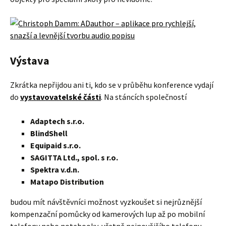
Výstava
Zkrátka nepřijdou ani ti, kdo se v průběhu konference vydají
do
vystavovatelské části
. Na stáncích společností
Adaptech s.r.o.
BlindShell
Equipaid s.r.o.
SAGITTA Ltd., spol. s r.o.
Spektra v.d.n.
Matapo Distribution
budou mít návštěvníci možnost vyzkoušet si nejrůznější
kompenzační pomůcky od kamerových lup až po mobilní
telefony nebo notebooky, včetně nejnovějšího telefonu