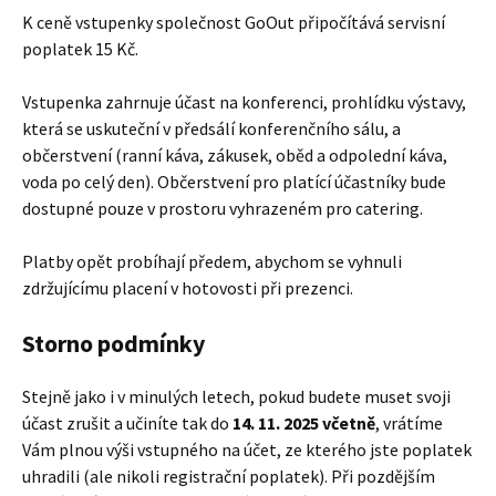
K ceně vstupenky společnost GoOut připočítává servisní
poplatek 15 Kč.
Vstupenka zahrnuje účast na konferenci, prohlídku výstavy,
která se uskuteční v předsálí konferenčního sálu, a
občerstvení (ranní káva, zákusek, oběd a odpolední káva,
voda po celý den). Občerstvení pro platící účastníky bude
dostupné pouze v prostoru vyhrazeném pro catering.
Platby opět probíhají předem, abychom se vyhnuli
zdržujícímu placení v hotovosti při prezenci.
Storno podmínky
Stejně jako i v minulých letech, pokud budete muset svoji
účast zrušit a učiníte tak do
14. 11. 2025 včetně
, vrátíme
Vám plnou výši vstupného na účet, ze kterého jste poplatek
uhradili (ale nikoli registrační poplatek). Při pozdějším