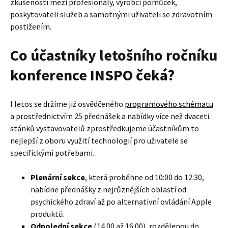
zkušeností mezi profesionály, výrobci pomůcek,
poskytovateli služeb a samotnými uživateli se zdravotním
postižením.
Co účastníky letošního ročníku
konference INSPO čeká?
I letos se držíme již osvědčeného
programového schématu
a prostřednictvím 25 přednášek a nabídky více než dvaceti
stánků vystavovatelů zprostředkujeme účastníkům to
nejlepší z oboru využití technologií pro uživatele se
specifickými potřebami.
Plenární sekce
, která proběhne od 10:00 do 12:30,
nabídne přednášky z nejrůznějších oblastí od
psychického zdraví až po alternativní ovládání Apple
produktů.
Odpolední sekce
(14.00 až 16.00), rozdělenou do