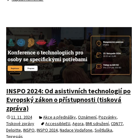
INSPO 2024: Od asistivních technologií po
Evropský zákon o přístupnosti (tisková
zpráva)
11. 11. 2024
Akce a přednášky
,
Oznámení
,
Pozvánky
,
Tiskové zprávy
AccessibleEU
,
Agora
,
BMI sdružení
,
CDN77
,
Deloitte
,
INSPO
,
INSPO 2024
,
Nadace Vodafone
,
Světluška
,
Teiresiás