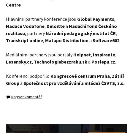
Centre
.
Hlavními partnery konference jsou
Global Payments
,
Nadace Vodafone
,
Deloitte
a
Nadační fond Českého
rozhlasu
, partnery
Národní pedagogický institut ČR
,
Transkript online
,
Matapo Distribution
a
Software602
.
Mediálními partnery jsou portály
Helpnet
,
Inspirante
,
Lesensky.cz
,
Technologiebezzraku.sk
a
Poslepu.cz
.
Konferenci podpořilo
Kongresové centrum Praha
,
Zátiší
Group
a
Společnost pro vzdělávání a mládež ČSVTS, z.s.
.
Napsat komentář