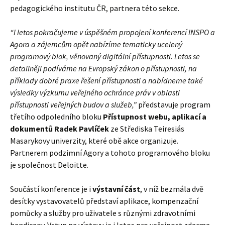
pedagogického institutu ČR, partnera této sekce.
“I letos pokračujeme v úspěšném propojení konferencí INSPO a
Agora a zájemcům opět nabízíme tematicky ucelený
programový blok, věnovaný digitální přístupnosti. Letos se
detailněji podíváme na Evropský zákon o přístupnosti, na
příklady dobré praxe řešení přístupnosti a nabídneme také
výsledky výzkumu veřejného ochránce práv v oblasti
přístupnosti veřejných budov a služeb,”
představuje program
třetího odpoledního bloku
Přístupnost webu, aplikací a
dokumentů
Radek Pavlíček
ze Střediska Teiresiás
Masarykovy univerzity, které obě akce organizuje.
Partnerem podzimní Agory a tohoto programového bloku
je společnost Deloitte.
Součástí konference je i
výstavní část
, v níž bezmála dvě
desítky vystavovatelů představí aplikace, kompenzační
pomůcky a služby pro uživatele s různými zdravotními
handicapy. Vstup na výstavu je i letos pro veřejnost zdarma.