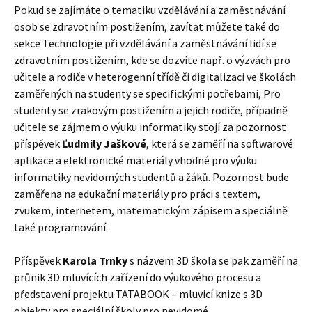
Pokud se zajímáte o tematiku vzdělávání a zaměstnávání
osob se zdravotním postižením, zavítat můžete také do
sekce Technologie při vzdělávání a zaměstnávání lidí se
zdravotním postižením, kde se dozvíte např. o výzvách pro
učitele a rodiče v heterogenní třídě či digitalizaci ve školách
zaměřených na studenty se specifickými potřebami, Pro
studenty se zrakovým postižením a jejich rodiče, případně
učitele se zájmem o výuku informatiky stojí za pozornost
příspěvek
Ľudmily Jaškové
, která se zaměří na softwarové
aplikace a elektronické materiály vhodné pro výuku
informatiky nevidomých studentů a žáků. Pozornost bude
zaměřena na edukační materiály pro práci s textem,
zvukem, internetem, matematickým zápisem a speciálně
také programování.
Příspěvek
Karola Trnky
s názvem 3D škola se pak zaměří na
průnik 3D mluvících zařízení do výukového procesu a
představení projektu TATABOOK – mluvicí knize s 3D
objekty pro speciální školy pro nevidomé.