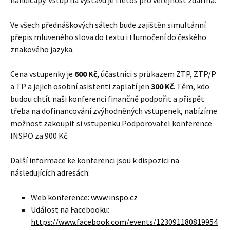
Ve všech přednáškových sálech bude zajištěn simultánní
přepis mluveného slova do textu i tlumočení do českého
znakového jazyka.
Cena vstupenky je
600 Kč
, účastníci s průkazem ZTP, ZTP/P
a TP a jejich osobní asistenti zaplatí jen
300 Kč
. Těm, kdo
budou chtít naši konferenci finančně podpořit a přispět
třeba na dofinancování zvýhodněných vstupenek, nabízíme
možnost zakoupit si vstupenku Podporovatel konference
INSPO za 900 Kč.
Další informace ke konferenci jsou k dispozici na
následujících adresách:
Web konference:
www.inspo.cz
Událost na Facebooku:
https://www.facebook.com/events/123091180819954