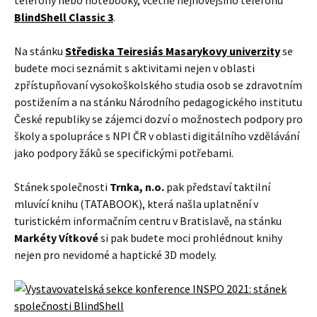
BlindShell Classic 3
.
Na stánku
Střediska Teiresiás Masarykovy univerzity
se
budete moci seznámit s aktivitami nejen v oblasti
zpřístupňovaní vysokoškolského studia osob se zdravotním
postižením a na stánku Národního pedagogického institutu
České republiky se zájemci dozví o možnostech podpory pro
školy a spolupráce s NPI ČR v oblasti digitálního vzdělávání
jako podpory žáků se specifickými potřebami.
Stánek společnosti
Trnka, n.o.
pak představí taktilní
mluvící knihu (TATABOOK), která našla uplatnění v
turistickém informačním centru v Bratislavě, na stánku
Markéty Vítkové
si pak budete moci prohlédnout knihy
nejen pro nevidomé a haptické 3D modely.