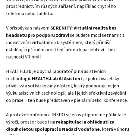
prostřednictvím různých zařízení, například chytrého
telefonu nebo tabletu.
V příspěvku s názvem
SERENITY: Virtuální realita bez
headsetu pro podporu zdraví
se budete moci seznámit s
inovativním virtuálním 3D systémem, který přináší
uklidňující přírodní prostředí přímo k pacientovi – bez
nutnosti VR brýlí.
HEALTH.Lab je obytná laboratoř plná asistivních
technologií.
HEALTH.Lab AI Asistent
je pak uživatelsky
přívětivý a sofistikovaný nástroj, který podporuje nejen
výuku asistivních technologií, ale i jejich efektivní zavádění
do praxe. I ten bude představen v plenární sekci konference.
A protože konference INSPO si letos připomene půlkulaté
výročí, prostor bude i na
rekapitulaci a ohlédnutí za
dlouholetou spoluprací s Nadací Vodafone
, která v únoru