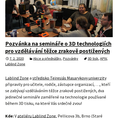
Pozvánka na semináře o 3D technologiích
pro vzdělávání těžce zrakově postižených
7. 2. 2020
Akce a přednášky
,
Pozvánky
3D tisk
,
APIV
,
Lablind Zone
Lablind Zone
a
středisko Teiresiás Masarykovy univerzity
připravily pro učitele, rodiče, zástupce organizací, …, kteří
se zabývají vzděláváním těžce zrakově postižených, dva
jedinečné semináře zaměřené na technologie používané
během 3D tisku, na které Vás srdečně zvou!
Kde:
V
ateliéru Lablind Zone
, Pellicova 3b, Brno (Staré