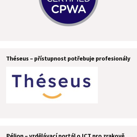
Théseus – přístupnost potřebuje profesionály
Pélion – vzdělávací portál o ICT pro zrakově