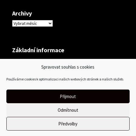
Archivy
Archivy
Základní informace
Přihlásit se
Spravovat souhlas s cookies
Zdroj kanálů (příspěvky)
Používáme cookies k optimalizaci našich webových stránek a našich služeb.
Kanál komentářů
Česká lokalizace
Přijmout
Odmítnout
Předvolby
Používáme WordPress (v češtině).