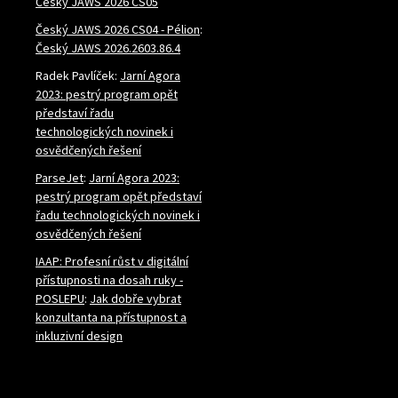
Český JAWS 2026 CS05
Český JAWS 2026 CS04 - Pélion
:
Český JAWS 2026.2603.86.4
Radek Pavlíček
:
Jarní Agora
2023: pestrý program opět
představí řadu
technologických novinek i
osvědčených řešení
ParseJet
:
Jarní Agora 2023:
pestrý program opět představí
řadu technologických novinek i
osvědčených řešení
IAAP: Profesní růst v digitální
přístupnosti na dosah ruky -
POSLEPU
:
Jak dobře vybrat
konzultanta na přístupnost a
inkluzivní design