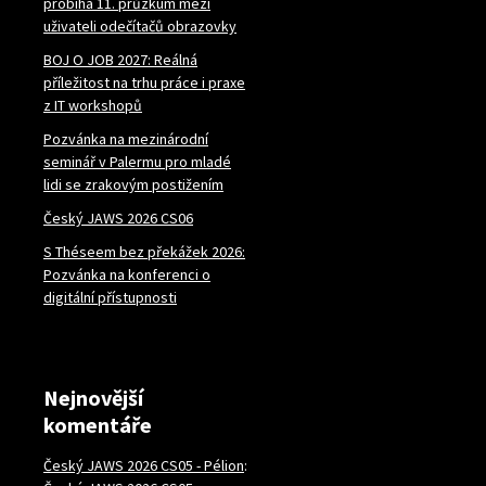
probíhá 11. průzkum mezi
uživateli odečítačů obrazovky
BOJ O JOB 2027: Reálná
příležitost na trhu práce i praxe
z IT workshopů
Pozvánka na mezinárodní
seminář v Palermu pro mladé
lidi se zrakovým postižením
Český JAWS 2026 CS06
S Théseem bez překážek 2026:
Pozvánka na konferenci o
digitální přístupnosti
Nejnovější
komentáře
Český JAWS 2026 CS05 - Pélion
: