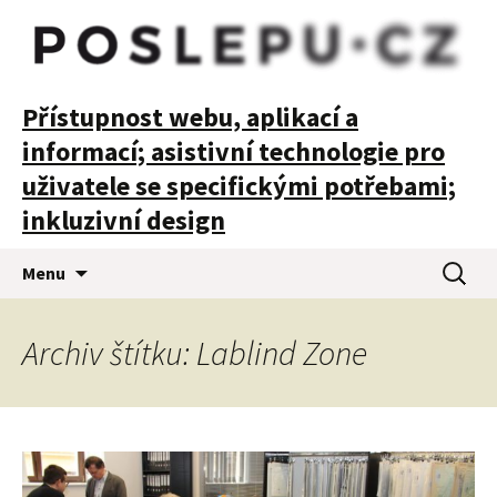
POSLEPU
Přístupnost webu, aplikací a
informací; asistivní technologie pro
uživatele se specifickými potřebami;
inkluzivní design
Přejít
Vyhledá
Menu
k
obsahu
webu
Archiv štítku: Lablind Zone