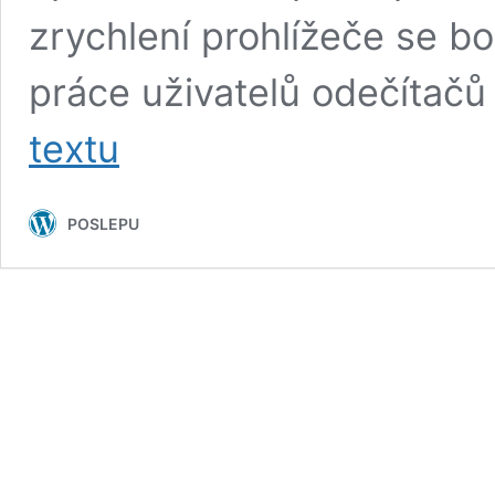
zrychlení prohlížeče se b
práce uživatelů odečítačů
Firefox
textu
Quantum
a
odečítače
POSLEPU
obrazovky:
jaký
je
aktuální
stav?