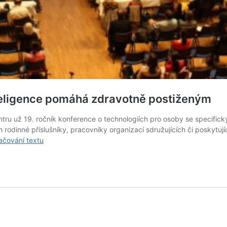
teligence pomáhá zdravotně postiženým
u už 19. ročník konference o technologiích pro osoby se specifický
h rodinné příslušníky, pracovníky organizací sdružujících či poskytu
Ohlédnutí
ačování textu
za
INSPO
2019:
Jak
umělá
inteligence
pomáhá
zdravotně