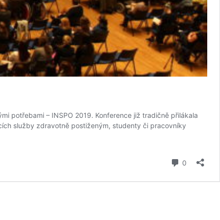
mi potřebami – INSPO 2019. Konference již tradičně přilákala
jících služby zdravotně postiženým, studenty či pracovníky
komentář
0